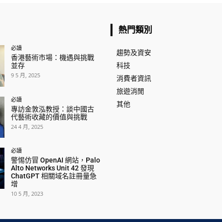
熱門類別
必讀
趨勢及資安
香港藝術市場：機遇與挑戰
並存
科技
9 5 月, 2025
消費者資訊
旅遊消閒
必讀
其他
專訪金敦泓教授：談中國古
代藝術收藏的價值與挑戰
24 4 月, 2025
必讀
警惕仿冒 OpenAI 網站，Palo
Alto Networks Unit 42 發現
ChatGPT 相關域名註冊量急
增
10 5 月, 2023