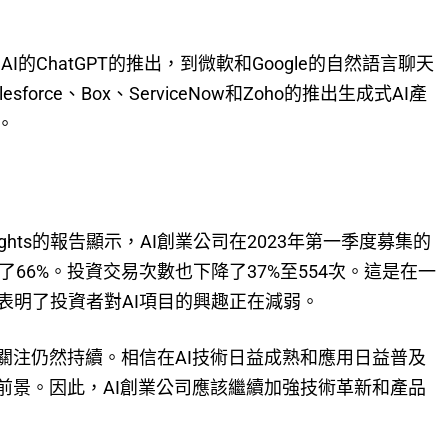
I的ChatGPT的推出，到微軟和Google的自然語言聊天
rce、Box、ServiceNow和Zoho的推出生成式AI產
。
ights的報告顯示，AI創業公司在2023年第一季度募集的
66%。投資交易次數也下降了37%至554次。這是在一
表明了投資者對AI項目的興趣正在減弱。
關注仍然持續。相信在AI技術日益成熟和應用日益普及
前景。因此，AI創業公司應該繼續加強技術革新和產品