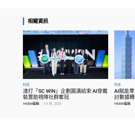
相關資訊
科技
科技
渣打「SC WIN」企劃圓滿結束 AI穿戴
AI賦能
裝置助視障社群奪冠
討數據轉
HKBW編輯
-
5 9 月, 2025
HKBW編輯
-