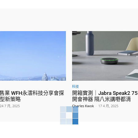
科技
零售業 WFH永澐科技分享會探
開箱實測｜Jabra Speak2 
型新策略
開會神器 隔八米講嘢都清
24 7 月, 2025
Charles Kwok
-
17 4 月, 2025