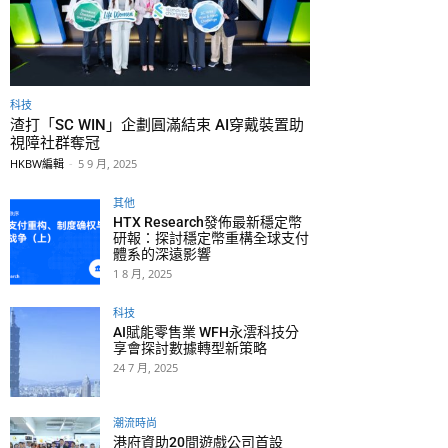
科技
渣打「SC WIN」企劃圓滿結束 AI穿戴裝置助
視障社群奪冠
HKBW編輯
-
5 9 月, 2025
其他
HTX Research發佈最新穩定幣
研報：探討穩定幣重構全球支付
體系的深遠影響
1 8 月, 2025
科技
AI賦能零售業 WFH永澐科技分
享會探討數據轉型新策略
24 7 月, 2025
潮流時尚
港府資助20間遊戲公司首設