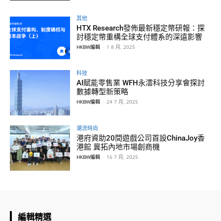
其他
HTX Research發佈最新穩定幣研報：探
討穩定幣重構全球支付體系的深遠影響
HKBW編輯
-
1 8 月, 2025
科技
AI賦能零售業 WFH永澐科技分享會探討
數據轉型新策略
HKBW編輯
-
24 7 月, 2025
潮流時尚
港府資助20間遊戲公司首設ChinaJoy香
港館 冀拓內地市場創商機
HKBW編輯
-
16 7 月, 2025
編輯精選