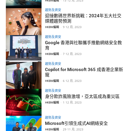
HKBW編輯
-
13 12 月, 2023
趨勢及資安
迎接數碼世界新挑戰：2024年五大社交
媒體趨勢預測
HKBW編輯
-
9 12 月, 2023
趨勢及資安
Google 香港與社聯攜手推動網絡安全教
育
HKBW編輯
-
7 12 月, 2023
趨勢及資安
Copilot for Microsoft 365 成香港企業新
寵
HKBW編輯
-
6 12 月, 2023
趨勢及資安
身分欺詐風險激增，亞太區成為重災區
HKBW編輯
-
1 12 月, 2023
趨勢及資安
Microsoft引領生成式AI網絡安全
HKBW編輯
-
29 11 月, 2023