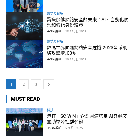
趨勢及資安
醫療保健網絡安全的未來：AI、自動化防
禦和強化身份驗證
HKBW編輯
-
28 11 月, 2023
趨勢及資安
數碼世界面臨網絡安全危機 2023全球網
絡攻擊增加3%
HKBW編輯
-
20 11 月, 2023
1
2
3
MUST READ
科技
渣打「SC WIN」企劃圓滿結束 AI穿戴裝
置助視障社群奪冠
HKBW編輯
-
5 9 月, 2025