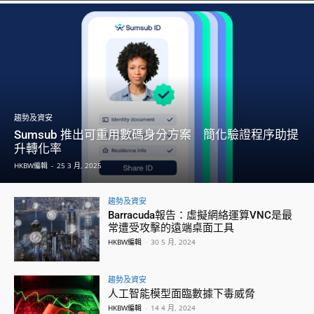
趨勢及資安
Sumsub 推出可重用數碼身分方案 簡化驗證程序助提
升轉化率
HKBW編輯
-
25 3 月, 2025
趨勢及資安
Barracuda報告：虛擬網絡運算VNC是最
常遭受攻擊的遠端桌面工具
HKBW編輯
-
30 5 月, 2024
趨勢及資安
人工智能模型面臨數據下毒威脅
HKBW編輯
-
14 4 月, 2024