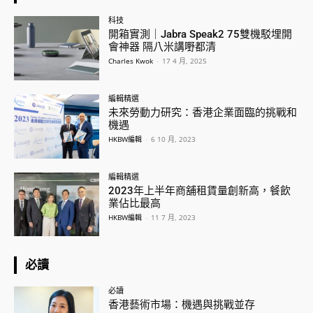
科技
開箱實測｜Jabra Speak2 75雙機駁埋開
會神器 隔八米講嘢都清
Charles Kwok
-
17 4 月, 2025
編輯精選
未來勞動力研究：香港企業面臨的挑戰和
機遇
HKBW編輯
-
6 10 月, 2023
編輯精選
2023年上半年商舖租賃量創新高，餐飲
業佔比最高
HKBW編輯
-
11 7 月, 2023
必讀
必讀
香港藝術市場：機遇與挑戰並存