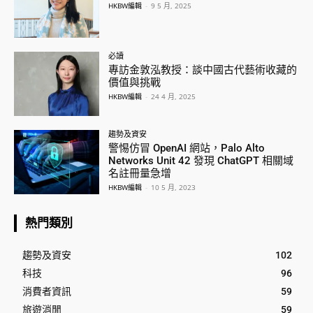
HKBW編輯
-
9 5 月, 2025
必讀
專訪金敦泓教授：談中國古代藝術收藏的
價值與挑戰
HKBW編輯
-
24 4 月, 2025
趨勢及資安
警惕仿冒 OpenAI 網站，Palo Alto
Networks Unit 42 發現 ChatGPT 相關域
名註冊量急增
HKBW編輯
-
10 5 月, 2023
熱門類別
趨勢及資安
102
科技
96
消費者資訊
59
旅遊消閒
59