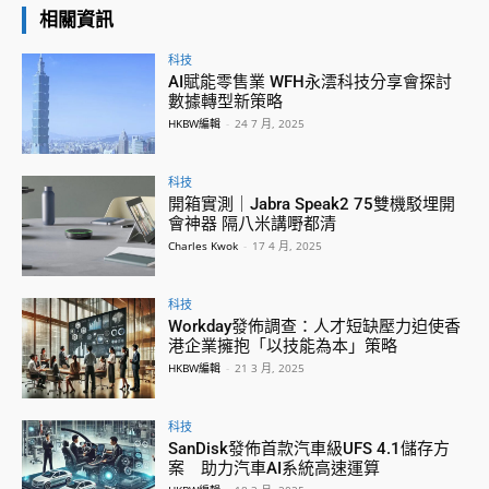
相關資訊
科技
AI賦能零售業 WFH永澐科技分享會探討
數據轉型新策略
HKBW編輯
-
24 7 月, 2025
科技
開箱實測｜Jabra Speak2 75雙機駁埋開
會神器 隔八米講嘢都清
Charles Kwok
-
17 4 月, 2025
科技
Workday發佈調查：人才短缺壓力迫使香
港企業擁抱「以技能為本」策略
HKBW編輯
-
21 3 月, 2025
科技
SanDisk發佈首款汽車級UFS 4.1儲存方
案 助力汽車AI系統高速運算