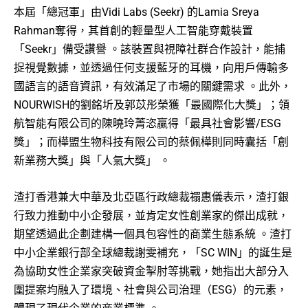
本屆「總冠軍」由Vidi Labs (Seekr) 的Lamia Sreya
Rahman奪得，其首創的輕量型人工智能穿戴裝置
「Seekr」備受讚譽
。該裝置與視障社群合作設計，能捕
捉視覺數據，並透過任何支援藍牙的耳機，向用戶傳輸多
國語言的語音資訊，有效滿足了市場的關鍵需求
。此外，
NOURWISH的劉銘圻及郭苡彤榮獲「最國際化大獎」；領
航智能有限公司的陳曉玲菁恣贏得「最具社會影響/ESG
獎」；而樺盟生物科技有限公司的蔡佩樺則同時囊括「創
新業務大獎」與「人氣大獎」
。
渣打香港兼大中華及北亞區行政總裁禤惠儀表示，渣打銀
行致力推動中小企發展，並肯定女性創業家的傑出成就，
期望透過此企劃建構一個具包容性的商業生態系統
。渣打
中小企業銀行部全球總裁謝雯補充，「SC WIN」的誕生是
為協助女性企業家突破資金掣肘等挑戰，她指出大部分入
圍提案均融入了環境、社會與公司治理（ESG）的元素，