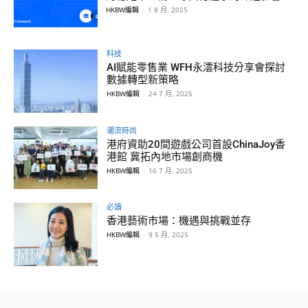
HKBW編輯
-
1 8 月, 2025
科技
AI賦能零售業 WFH永澐科技分享會探討
數據轉型新策略
HKBW編輯
-
24 7 月, 2025
潮流時尚
港府資助20間遊戲公司首設ChinaJoy香
港館 冀拓內地市場創商機
HKBW編輯
-
16 7 月, 2025
必讀
香港藝術市場：機遇與挑戰並存
HKBW編輯
-
9 5 月, 2025