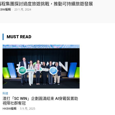
攜程集團探討過度旅遊挑戰，推動可持續旅遊發展
KBW編輯
-
23 1 月, 2024
MUST READ
科技
渣打「SC WIN」企劃圓滿結束 AI穿戴裝置助
視障社群奪冠
HKBW編輯
-
5 9 月, 2025