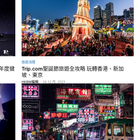
旅遊消閒
年度健
Trip.com聖誕節旅遊全攻略 玩轉香港、新加
坡、東京
HKBW編輯
-
16 12 月, 2023