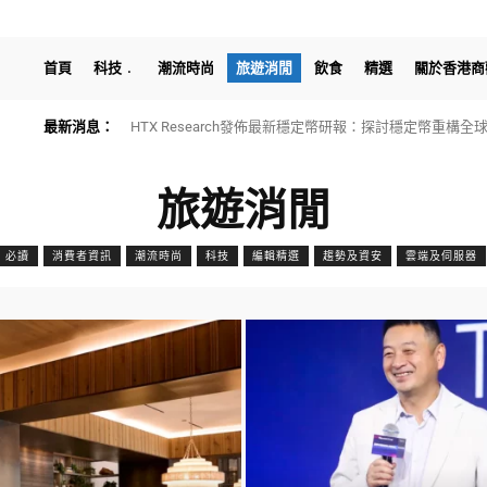
首頁
科技
潮流時尚
旅遊消閒
飲食
精選
關於香港商
最新消息：
HTX Research發佈最新穩定幣研報：探討穩定幣重構
旅遊消閒
必讀
消費者資訊
潮流時尚
科技
編輯精選
趨勢及資安
雲端及伺服器