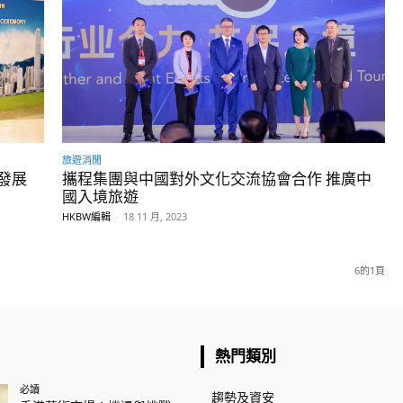
旅遊消閒
發展
攜程集團與中國對外文化交流協會合作 推廣中
國入境旅遊
HKBW編輯
-
18 11 月, 2023
6的1頁
熱門類別
必讀
趨勢及資安