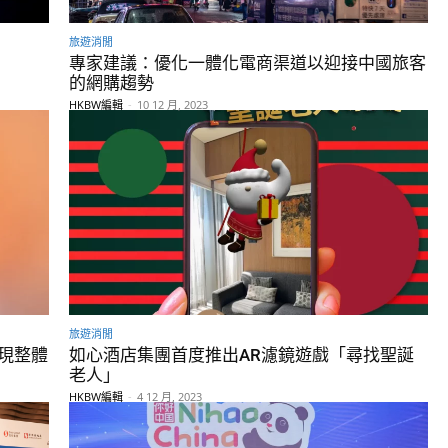
旅遊消閒
專家建議：優化一體化電商渠道以迎接中國旅客
的網購趨勢
HKBW編輯
-
10 12 月, 2023
旅遊消閒
實現整體
如心酒店集團首度推出AR濾鏡遊戲「尋找聖誕
老人」
HKBW編輯
-
4 12 月, 2023