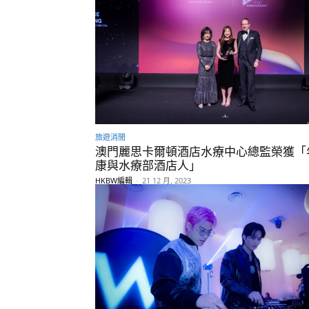
旅遊消閒
澳門麗思卡爾頓酒店水療中心總監榮獲「
康與水療部酒店人」
HKBW編輯
-
21 12 月, 2023