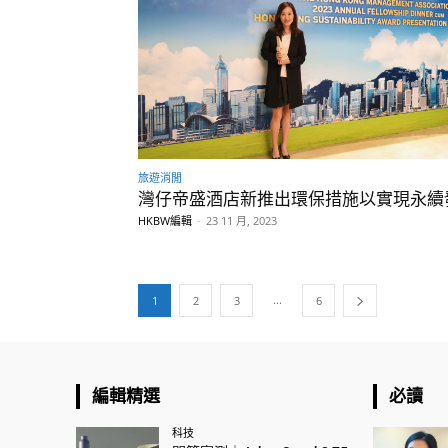
旅遊消閒
灣仔帝盛酒店新推出環保措施以實現永續
HKBW編輯
-
23 11 月, 2023
...
1
2
3
6
編輯精選
必讀
科技