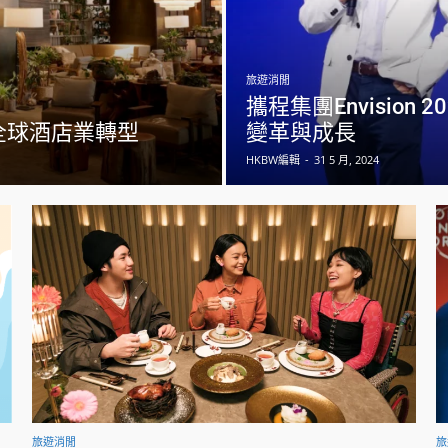
旅遊消閒
攜程集團Envisio
示全球酒店業轉型
變革與成長
HKBW編輯
-
31 5 月, 2024
旅遊消閒
旅