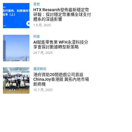
其他
HTX Research發佈最新穩定幣
研報：探討穩定幣重構全球支付
體系的深遠影響
1 8 月, 2025
科技
AI賦能零售業 WFH永澐科技分
享會探討數據轉型新策略
24 7 月, 2025
潮流時尚
港府資助20間遊戲公司首設
ChinaJoy香港館 冀拓內地市場
創商機
16 7 月, 2025