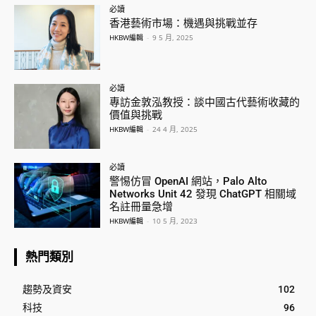
必讀
香港藝術市場：機遇與挑戰並存
HKBW編輯
-
9 5 月, 2025
必讀
專訪金敦泓教授：談中國古代藝術收藏的
價值與挑戰
HKBW編輯
-
24 4 月, 2025
必讀
警惕仿冒 OpenAI 網站，Palo Alto
Networks Unit 42 發現 ChatGPT 相關域
名註冊量急增
HKBW編輯
-
10 5 月, 2023
熱門類別
趨勢及資安
102
科技
96