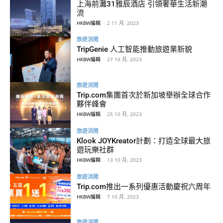
上海前灘31雅辰酒店 引領奢華生活新潮
流
HKBW編輯
-
2 11 月, 2023
旅遊消閒
TripGenie 人工智能推動旅遊業新貌
HKBW編輯
-
27 10 月, 2023
旅遊消閒
Trip.com集團首次於新加坡舉辦全球合作
夥伴峰會
HKBW編輯
-
25 10 月, 2023
旅遊消閒
Klook JOYKreator計劃：打造全球最大旅
遊玩樂社群
HKBW編輯
-
13 10 月, 2023
旅遊消閒
Trip.com推出一系列優惠活動慶祝六周年
HKBW編輯
-
7 10 月, 2023
旅遊消閒