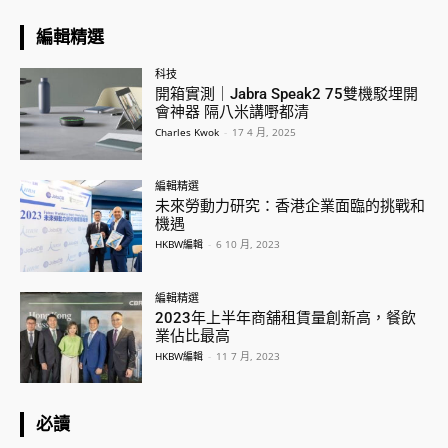
編輯精選
科技
開箱實測｜Jabra Speak2 75雙機駁埋開
會神器 隔八米講嘢都清
Charles Kwok
-
17 4 月, 2025
編輯精選
未來勞動力研究：香港企業面臨的挑戰和
機遇
HKBW編輯
-
6 10 月, 2023
編輯精選
2023年上半年商舖租賃量創新高，餐飲
業佔比最高
HKBW編輯
-
11 7 月, 2023
必讀