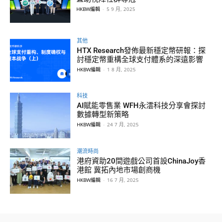
HKBW編輯
-
5 9 月, 2025
其他
HTX Research發佈最新穩定幣研報：探
討穩定幣重構全球支付體系的深遠影響
HKBW編輯
-
1 8 月, 2025
科技
AI賦能零售業 WFH永澐科技分享會探討
數據轉型新策略
HKBW編輯
-
24 7 月, 2025
潮流時尚
港府資助20間遊戲公司首設ChinaJoy香
港館 冀拓內地市場創商機
HKBW編輯
-
16 7 月, 2025