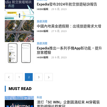
Expedia發布2024年航空旅遊秘訣報告
HKBW編輯
-
29 9 月, 2023
旅遊消閒
中國內地黃金週假期：出境旅遊需求大增
HKBW編輯
-
27 9 月, 2023
旅遊消閒
Expedia推出一系列手機App新功能，提升
旅客體驗
HKBW編輯
-
25 9 月, 2023
1
2
3
MUST READ
科技
渣打「SC WIN」企劃圓滿結束 AI穿戴裝
置助視障社群奪冠