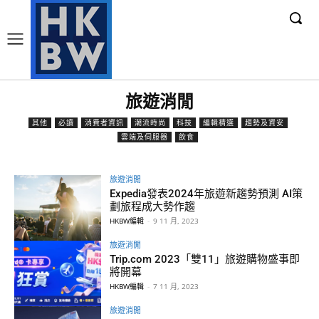
旅遊消閒
其他
必讀
消費者資訊
潮流時尚
科技
編輯精選
趨勢及資安
雲端及伺服器
飲食
旅遊消閒
Expedia發表2024年旅遊新趨勢預測 AI策
劃旅程成大勢作趨
HKBW編輯
-
9 11 月, 2023
旅遊消閒
Trip.com 2023「雙11」旅遊購物盛事即
將開幕
HKBW編輯
-
7 11 月, 2023
旅遊消閒