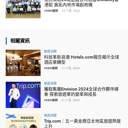
港館 冀拓內地市場創商機
HKBW編輯
-
16 7 月, 2025
相關資訊
旅遊消閒
科技革新浪潮 Hotels.com報告揭示全球
酒店業轉型
HKBW編輯
-
11 9 月, 2024
旅遊消閒
攜程集團Envision 2024全球合作夥伴峰
會 探索旅遊業的變革與成長
HKBW編輯
-
31 5 月, 2024
旅遊消閒
Trip.com：五一黃金周亞太地區旅遊熱度
上升