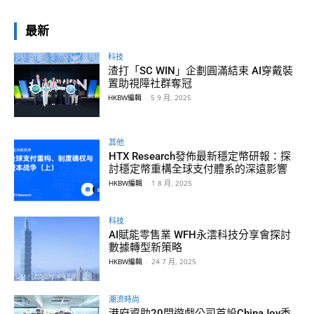
最新
科技
渣打「SC WIN」企劃圓滿結束 AI穿戴裝
置助視障社群奪冠
HKBW編輯
-
5 9 月, 2025
其他
HTX Research發佈最新穩定幣研報：探
討穩定幣重構全球支付體系的深遠影響
HKBW編輯
-
1 8 月, 2025
科技
AI賦能零售業 WFH永澐科技分享會探討
數據轉型新策略
HKBW編輯
-
24 7 月, 2025
潮流時尚
港府資助20間遊戲公司首設ChinaJoy香