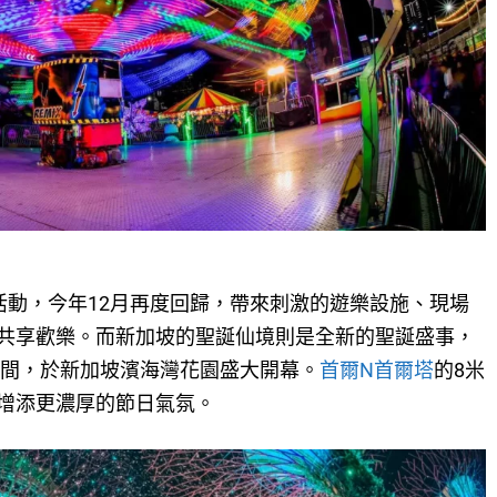
活動，今年12月再度回歸，帶來刺激的遊樂設施、現場
共享歡樂。而新加坡的聖誕仙境則是全新的聖誕盛事，
1日期間，於新加坡濱海灣花園盛大開幕。
首爾N首爾塔
的8米
增添更濃厚的節日氣氛。