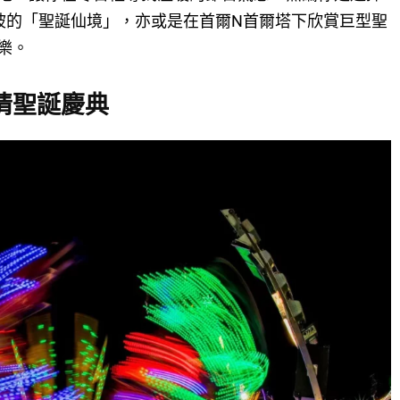
加坡的「聖誕仙境」，亦或是在首爾N首爾塔下欣賞巨型聖
樂。
情聖誕慶典