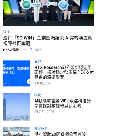
科技
渣打「SC WIN」企劃圓滿結束 AI穿戴裝置助
視障社群奪冠
HKBW編輯
-
5 9 月, 2025
其他
HTX Research發佈最新穩定幣
研報：探討穩定幣重構全球支付
體系的深遠影響
1 8 月, 2025
科技
AI賦能零售業 WFH永澐科技分
享會探討數據轉型新策略
24 7 月, 2025
潮流時尚
港府資助20間遊戲公司首設