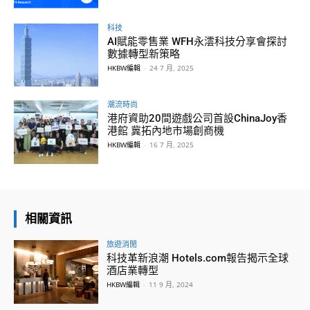
科技
AI賦能零售業 WFH永澐科技分享會探討
數據轉型新策略
HKBW編輯
-
24 7 月, 2025
潮流時尚
港府資助20間遊戲公司首設ChinaJoy香
港館 冀拓內地市場創商機
HKBW編輯
-
16 7 月, 2025
相關資訊
旅遊消閒
科技革新浪潮 Hotels.com報告揭示全球
酒店業轉型
HKBW編輯
-
11 9 月, 2024