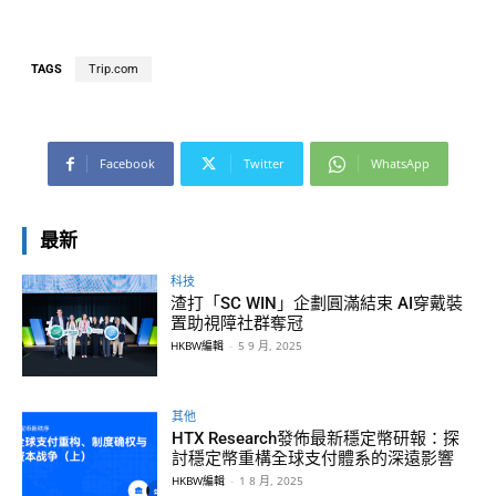
TAGS
Trip.com
Facebook
Twitter
WhatsApp
最新
科技
渣打「SC WIN」企劃圓滿結束 AI穿戴裝
置助視障社群奪冠
HKBW編輯
-
5 9 月, 2025
其他
HTX Research發佈最新穩定幣研報：探
討穩定幣重構全球支付體系的深遠影響
HKBW編輯
-
1 8 月, 2025