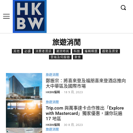
旅遊消閒
其他
必讀
消費者資訊
潮流時尚
科技
編輯精選
趨勢及資安
雲端及伺服器
飲食
旅遊消閒
鄭振宗：將喜來登及福朋喜來登酒店推向
大中華區及國際市場
HKBW編輯
-
18 9 月, 2023
旅遊消閒
Trip.com 與萬事達卡合作推出「Explore
with Mastercard」獨家優惠，讓你玩遍
17 地區
HKBW編輯
-
30 8 月, 2023
旅遊消閒