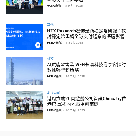
HKBW編輯
-
5 9 月, 2025
其他
HTX Research發佈最新穩定幣研報：探
討穩定幣重構全球支付體系的深遠影響
HKBW編輯
-
1 8 月, 2025
科技
AI賦能零售業 WFH永澐科技分享會探討
數據轉型新策略
HKBW編輯
-
24 7 月, 2025
潮流時尚
港府資助20間遊戲公司首設ChinaJoy香
港館 冀拓內地市場創商機
HKBW編輯
-
16 7 月, 2025