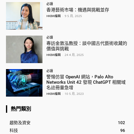
必讀
香港藝術市場：機遇與挑戰並存
HKBW編輯
-
9 5 月, 2025
必讀
專訪金敦泓教授：談中國古代藝術收藏的
價值與挑戰
HKBW編輯
-
24 4 月, 2025
必讀
警惕仿冒 OpenAI 網站，Palo Alto
Networks Unit 42 發現 ChatGPT 相關域
名註冊量急增
HKBW編輯
-
10 5 月, 2023
熱門類別
趨勢及資安
102
科技
96