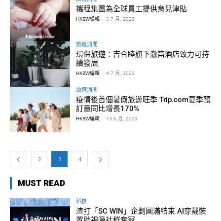
攜程集團為全球員工提供育兒津貼
HKBW編輯
-
5 7 月, 2023
旅遊消閒
環保旅遊：吉合睦旗下澈笛酒店致力可持
續發展
HKBW編輯
-
4 7 月, 2023
旅遊消閒
疫情後首個暑假旅遊旺季 Trip.com夏季預
訂量同比增長170%
HKBW編輯
-
13 6 月, 2023
2
3
4
MUST READ
科技
渣打「SC WIN」企劃圓滿結束 AI穿戴裝
置助視障社群奪冠