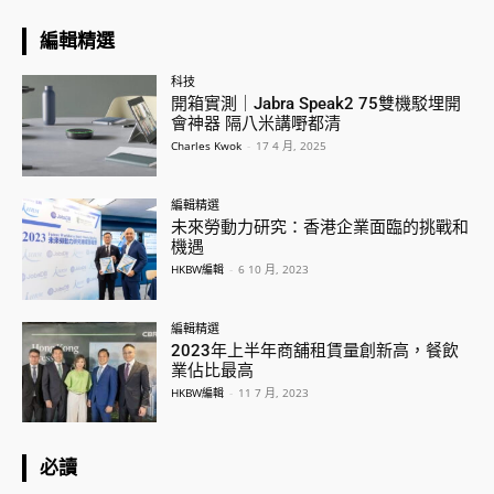
編輯精選
科技
開箱實測｜Jabra Speak2 75雙機駁埋開
會神器 隔八米講嘢都清
Charles Kwok
-
17 4 月, 2025
編輯精選
未來勞動力研究：香港企業面臨的挑戰和
機遇
HKBW編輯
-
6 10 月, 2023
編輯精選
2023年上半年商舖租賃量創新高，餐飲
業佔比最高
HKBW編輯
-
11 7 月, 2023
必讀