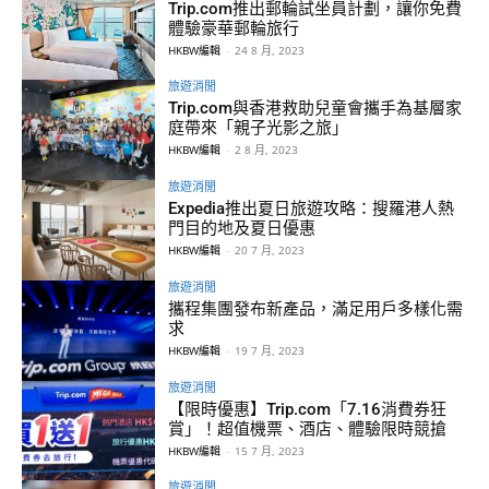
Trip.com推出郵輪試坐員計劃，讓你免費
體驗豪華郵輪旅行
HKBW編輯
-
24 8 月, 2023
旅遊消閒
Trip.com與香港救助兒童會攜手為基層家
庭帶來「親子光影之旅」
HKBW編輯
-
2 8 月, 2023
旅遊消閒
Expedia推出夏日旅遊攻略：搜羅港人熱
門目的地及夏日優惠
HKBW編輯
-
20 7 月, 2023
旅遊消閒
攜程集團發布新產品，滿足用戶多樣化需
求
HKBW編輯
-
19 7 月, 2023
旅遊消閒
【限時優惠】Trip.com「7.16消費券狂
賞」！超值機票、酒店、體驗限時競搶
HKBW編輯
-
15 7 月, 2023
旅遊消閒