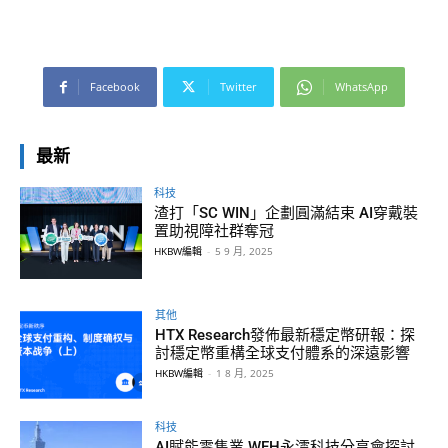
Facebook
Twitter
WhatsApp
最新
科技
渣打「SC WIN」企劃圓滿結束 AI穿戴裝
置助視障社群奪冠
HKBW編輯
-
5 9 月, 2025
其他
HTX Research發佈最新穩定幣研報：探
討穩定幣重構全球支付體系的深遠影響
HKBW編輯
-
1 8 月, 2025
科技
AI賦能零售業 WFH永澐科技分享會探討