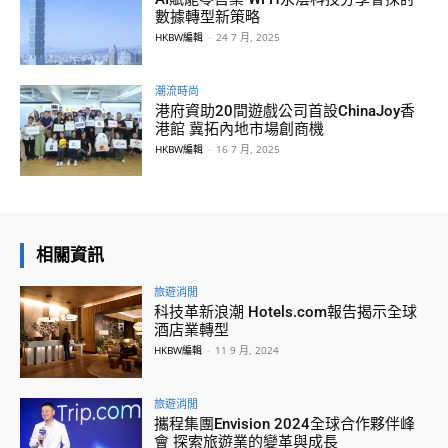
數據轉型新策略
HKBW編輯
-
24 7 月, 2025
潮流時尚
港府資助20間遊戲公司首設ChinaJoy香
港館 冀拓內地市場創商機
HKBW編輯
-
16 7 月, 2025
相關資訊
旅遊消閒
科技革新浪潮 Hotels.com報告揭示全球
酒店業轉型
HKBW編輯
-
11 9 月, 2024
旅遊消閒
攜程集團Envision 2024全球合作夥伴峰
會 探索旅遊業的變革與成長