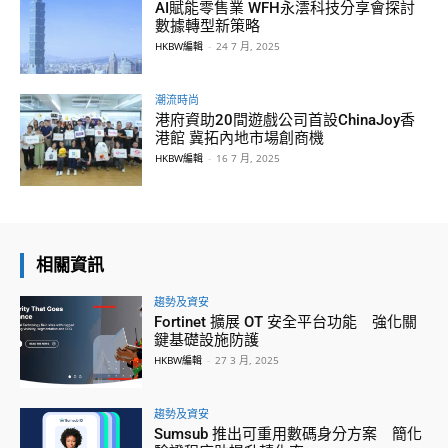
AI賦能零售業 WFH永澐科技分享會探討
數據轉型新策略
HKBW編輯
-
24 7 月, 2025
潮流時尚
港府資助20間遊戲公司首設ChinaJoy香
港館 冀拓內地市場創商機
HKBW編輯
-
16 7 月, 2025
相關資訊
趨勢及資安
Fortinet 擴展 OT 安全平台功能 強化關
鍵基礎設施防護
HKBW編輯
-
27 3 月, 2025
趨勢及資安
Sumsub 推出可重用數碼身分方案 簡化