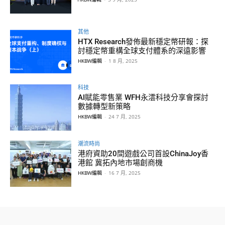
其他
HTX Research發佈最新穩定幣研報：探
討穩定幣重構全球支付體系的深遠影響
HKBW編輯
-
1 8 月, 2025
科技
AI賦能零售業 WFH永澐科技分享會探討
數據轉型新策略
HKBW編輯
-
24 7 月, 2025
潮流時尚
港府資助20間遊戲公司首設ChinaJoy香
港館 冀拓內地市場創商機
HKBW編輯
-
16 7 月, 2025