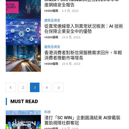
度網絡安全報告
HKBW編輯
-
5 9 月, 2023
趨勢及資安
從異常連線登入到異常狀況檢測：AI 技術
在保障企業安全中的優勢
HKBW編輯
-
25 8 月, 2023
趨勢及資安
香港消費者對新信貸服務需求回升，年輕
消費者推動市場增長
HKBW編輯
-
23 8 月, 2023
2
3
4
MUST READ
科技
渣打「SC WIN」企劃圓滿結束 AI穿戴裝
置助視障社群奪冠
HKBW編輯
-
5 9 月, 2025