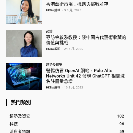
香港藝術市場：機遇與挑戰並存
HKBW編輯
-
9 5 月, 2025
必讀
專訪金敦泓教授：談中國古代藝術收藏的
價值與挑戰
HKBW編輯
-
24 4 月, 2025
趨勢及資安
警惕仿冒 OpenAI 網站，Palo Alto
Networks Unit 42 發現 ChatGPT 相關域
名註冊量急增
HKBW編輯
-
10 5 月, 2023
熱門類別
趨勢及資安
102
科技
96
消費者資訊
59