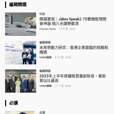
編輯精選
科技
開箱實測｜Jabra Speak2 75雙機駁埋開
會神器 隔八米講嘢都清
Charles Kwok
-
17 4 月, 2025
編輯精選
未來勞動力研究：香港企業面臨的挑戰和
機遇
HKBW編輯
-
6 10 月, 2023
編輯精選
2023年上半年商舖租賃量創新高，餐飲
業佔比最高
HKBW編輯
-
11 7 月, 2023
必讀
必讀