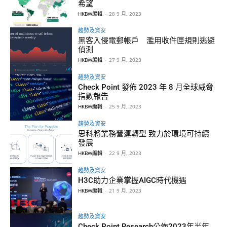
希望
HKBW編輯
-
28 9 月, 2023
趨勢及資安
黑客入侵電郵帳戶 濫用收件匣規則逃避
偵測
HKBW編輯
-
27 9 月, 2023
趨勢及資安
Check Point 發佈 2023 年 8 月全球威脅
指數報告
HKBW編輯
-
25 9 月, 2023
趨勢及資安
思科將業務營運轉型 致力於環境可持續
發展
HKBW編輯
-
22 9 月, 2023
趨勢及資安
H3C助力企業掌握AIGC時代機遇
HKBW編輯
-
21 9 月, 2023
趨勢及資安
Check Point Research公佈2023年半年