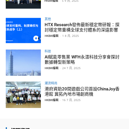
HKBW編輯
-
5 9 月, 2025
其他
HTX Research發佈最新穩定幣研報：探
討穩定幣重構全球支付體系的深遠影響
HKBW編輯
-
1 8 月, 2025
科技
AI賦能零售業 WFH永澐科技分享會探討
數據轉型新策略
HKBW編輯
-
24 7 月, 2025
潮流時尚
港府資助20間遊戲公司首設ChinaJoy香
港館 冀拓內地市場創商機
HKBW編輯
-
16 7 月, 2025