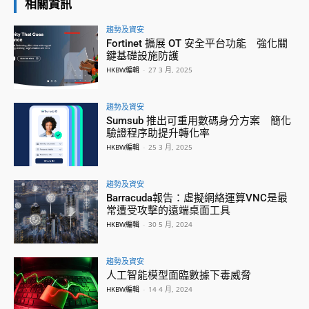
相關資訊
趨勢及資安
Fortinet 擴展 OT 安全平台功能 強化關
鍵基礎設施防護
HKBW編輯
-
27 3 月, 2025
趨勢及資安
Sumsub 推出可重用數碼身分方案 簡化
驗證程序助提升轉化率
HKBW編輯
-
25 3 月, 2025
趨勢及資安
Barracuda報告：虛擬網絡運算VNC是最
常遭受攻擊的遠端桌面工具
HKBW編輯
-
30 5 月, 2024
趨勢及資安
人工智能模型面臨數據下毒威脅
HKBW編輯
-
14 4 月, 2024