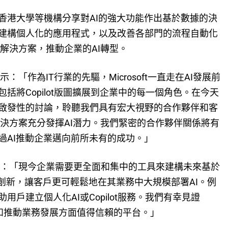
香港大學等機構分享對AI的強大功能作出基於數據的決
建構個人化的應用程式，以及改善各部門的流程自動化
t的解決方案，推動企業的AI轉型。
示：「作為IT行業的先驅，Microsoft一直走在AI發展前
括將Copilot版圖擴展到企業中的每一個角色。在今天
啟發性的討論，聆聽我們具有宏大視野的合作夥伴和客
面的解決方案充分發揮AI潛力。我們緊密的合作夥伴關係將有
過AI推動企業邁向前所未有的成功。」
賢表示：「現今企業需要更全面和集中的工具來建構未來基於
I創新，讓客戶更可輕鬆地在其業務中大規模部署AI。例
tudio，協助用戶建立個人化AI或Copilot服務。我們有幸見證
運和推動業務發展方面值得信賴的平台。」