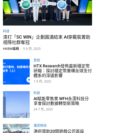
科技
渣打「SC WIN」企劃圓滿結束 AI穿戴裝置助
視障社群奪冠
HKBW編輯
-
5 9 月, 2025
其他
HTX Research發佈最新穩定幣
研報：探討穩定幣重構全球支付
體系的深遠影響
1 8 月, 2025
科技
AI賦能零售業 WFH永澐科技分
享會探討數據轉型新策略
24 7 月, 2025
潮流時尚
港府資助20間遊戲公司首設