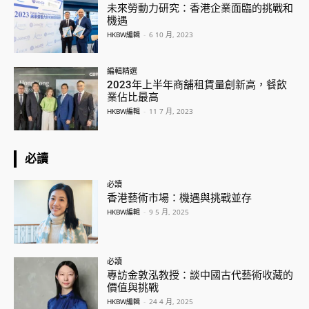
未來勞動力研究：香港企業面臨的挑戰和
機遇
HKBW編輯
-
6 10 月, 2023
編輯精選
2023年上半年商舖租賃量創新高，餐飲
業佔比最高
HKBW編輯
-
11 7 月, 2023
必讀
必讀
香港藝術市場：機遇與挑戰並存
HKBW編輯
-
9 5 月, 2025
必讀
專訪金敦泓教授：談中國古代藝術收藏的
價值與挑戰
HKBW編輯
-
24 4 月, 2025