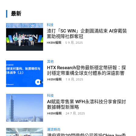
最新
科技
渣打「SC WIN」企劃圓滿結束 AI穿戴裝
置助視障社群奪冠
HKBW編輯
-
5 9 月, 2025
其他
HTX Research發佈最新穩定幣研報：探
討穩定幣重構全球支付體系的深遠影響
HKBW編輯
-
1 8 月, 2025
科技
AI賦能零售業 WFH永澐科技分享會探討
數據轉型新策略
HKBW編輯
-
24 7 月, 2025
潮流時尚
港府資助20間遊戲公司首設ChinaJoy香