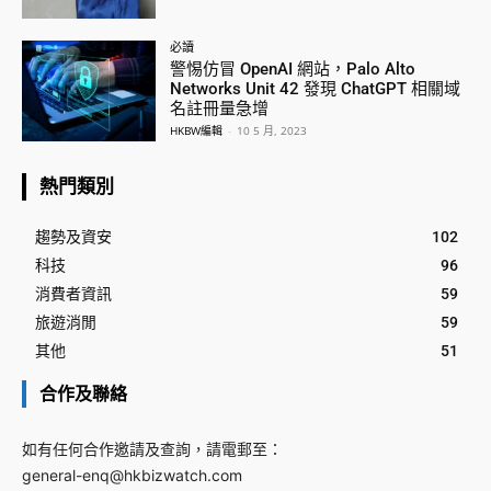
必讀
警惕仿冒 OpenAI 網站，Palo Alto
Networks Unit 42 發現 ChatGPT 相關域
名註冊量急增
HKBW編輯
-
10 5 月, 2023
熱門類別
趨勢及資安
102
科技
96
消費者資訊
59
旅遊消閒
59
其他
51
合作及聯絡
如有任何合作邀請及查詢，請電郵至：
general-enq@hkbizwatch.com