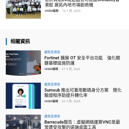
港館 冀拓內地市場創商機
HKBW編輯
-
16 7 月, 2025
相關資訊
趨勢及資安
Fortinet 擴展 OT 安全平台功能 強化關
鍵基礎設施防護
HKBW編輯
-
27 3 月, 2025
趨勢及資安
Sumsub 推出可重用數碼身分方案 簡化
驗證程序助提升轉化率
HKBW編輯
-
25 3 月, 2025
趨勢及資安
Barracuda報告：虛擬網絡運算VNC是最
常遭受攻擊的遠端桌面工具