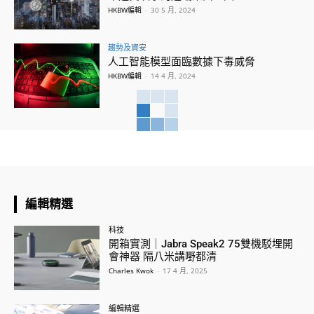
HKBW編輯
-
30 5 月, 2024
趨勢及資安
人工智能模型面臨數據下毒威脅
HKBW編輯
-
14 4 月, 2024
編輯精選
科技
開箱實測｜Jabra Speak2 75雙機駁埋開
會神器 隔八米講嘢都清
Charles Kwok
-
17 4 月, 2025
編輯精選