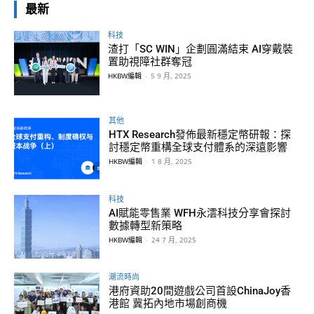
最新
科技
渣打「SC WIN」企劃圓滿結束 AI穿戴裝
置助視障社群奪冠
HKBW編輯
-
5 9 月, 2025
其他
HTX Research發佈最新穩定幣研報：探
討穩定幣重構全球支付體系的深遠影響
HKBW編輯
-
1 8 月, 2025
科技
AI賦能零售業 WFH永澐科技分享會探討
數據轉型新策略
HKBW編輯
-
24 7 月, 2025
潮流時尚
港府資助20間遊戲公司首設ChinaJoy香
港館 冀拓內地市場創商機