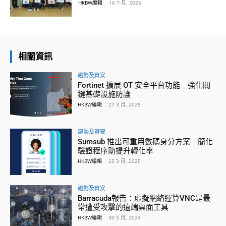
HKBW編輯
-
16 7 月, 2025
相關資訊
趨勢及資安
Fortinet 擴展 OT 安全平台功能 強化關
鍵基礎設施防護
HKBW編輯
-
27 3 月, 2025
趨勢及資安
Sumsub 推出可重用數碼身分方案 簡化
驗證程序助提升轉化率
HKBW編輯
-
25 3 月, 2025
趨勢及資安
Barracuda報告：虛擬網絡運算VNC是最
常遭受攻擊的遠端桌面工具
HKBW編輯
-
30 5 月, 2024