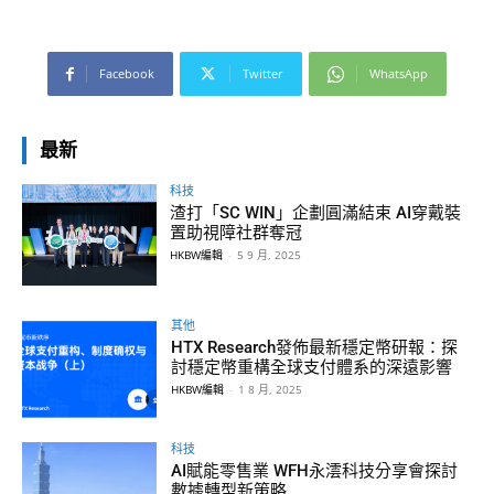
Facebook
Twitter
WhatsApp
最新
科技
渣打「SC WIN」企劃圓滿結束 AI穿戴裝
置助視障社群奪冠
HKBW編輯
-
5 9 月, 2025
其他
HTX Research發佈最新穩定幣研報：探
討穩定幣重構全球支付體系的深遠影響
HKBW編輯
-
1 8 月, 2025
科技
AI賦能零售業 WFH永澐科技分享會探討
數據轉型新策略