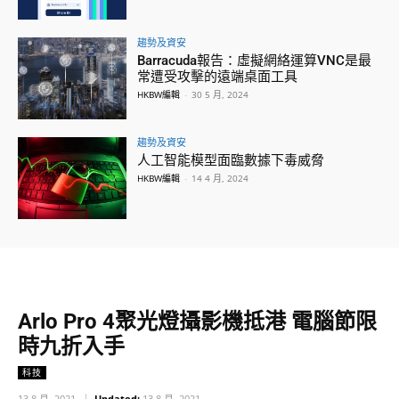
趨勢及資安
Barracuda報告：虛擬網絡運算VNC是最
常遭受攻擊的遠端桌面工具
HKBW編輯
-
30 5 月, 2024
趨勢及資安
人工智能模型面臨數據下毒威脅
HKBW編輯
-
14 4 月, 2024