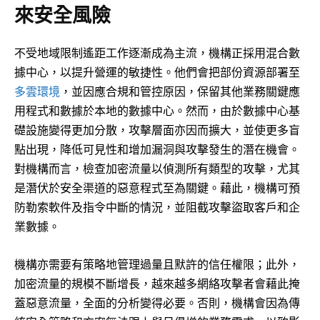
來安全風險
不受地域限制遙距工作逐漸成為主流，機構正採用混合數
據中心，以提升營運的敏捷性。他們會把部份資源部署至
多雲環境
，並因應合規和管控原因，保留其他業務關鍵應
用程式和數據於本地的數據中心。然而，由於數據中心基
礎設施變得更加分散，攻擊層面亦因而擴大，並使更多盲
點出現，降低可見性和增加漏洞與攻擊發生的潛在機會。
對機構而言，檢查加密流量以偵測所有類型的攻擊，尤其
是潛伏於安全渠道的惡意程式至為關鍵。藉此，機構可預
防勒索軟件及指令中斷的情況，並阻截攻擊盜取客戶和企
業數據。
機構亦需要有策略地管理過量且默許的信任權限；此外，
加密流量的規模不斷增長，越來越多網絡攻擊者會藉此掩
蓋惡意流量，全面的分析變得必要。否則，機構會因為傳