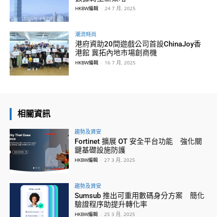
HKBW編輯
-
24 7 月, 2025
潮流時尚
港府資助20間遊戲公司首設ChinaJoy香
港館 冀拓內地市場創商機
HKBW編輯
-
16 7 月, 2025
相關資訊
趨勢及資安
Fortinet 擴展 OT 安全平台功能 強化關
鍵基礎設施防護
HKBW編輯
-
27 3 月, 2025
趨勢及資安
Sumsub 推出可重用數碼身分方案 簡化
驗證程序助提升轉化率
HKBW編輯
-
25 3 月, 2025