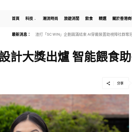
首頁
科技
潮流時尚
旅遊消閒
飲食
精選
關於香港商
最新消息：
渣打「SC WIN」企劃圓滿結束 AI穿戴裝置助視障社群奪冠
HTX Research發佈最新穩定幣研報：探討穩定幣重構
Award設計大獎出爐 智能餵
分享