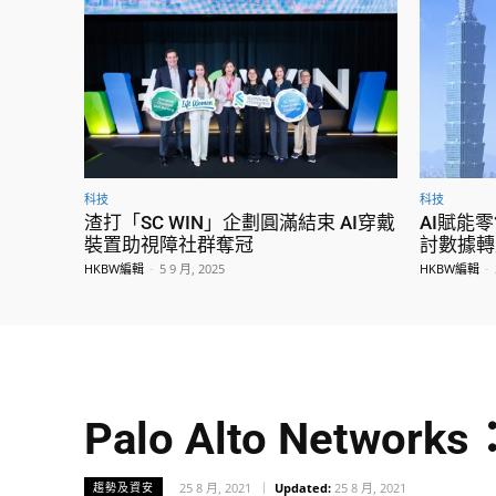
科技
科技
渣打「SC WIN」企劃圓滿結束 AI穿戴
AI賦能
裝置助視障社群奪冠
討數據轉
HKBW編輯
-
5 9 月, 2025
HKBW編輯
-