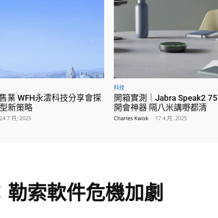
科技
零售業 WFH永澐科技分享會探
開箱實測｜Jabra Speak2 
型新策略
開會神器 隔八米講嘢都清
24 7 月, 2025
Charles Kwok
-
17 4 月, 2025