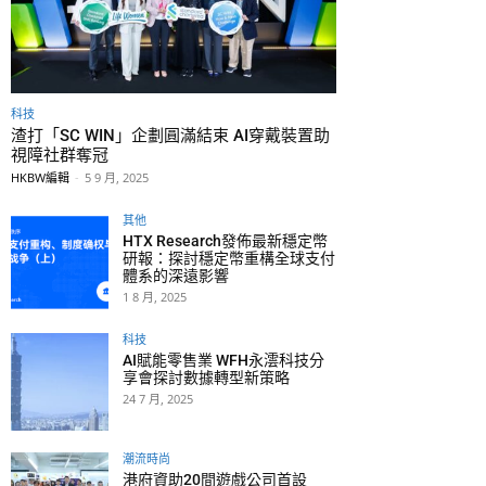
科技
渣打「SC WIN」企劃圓滿結束 AI穿戴裝置助
視障社群奪冠
HKBW編輯
-
5 9 月, 2025
其他
HTX Research發佈最新穩定幣
研報：探討穩定幣重構全球支付
體系的深遠影響
1 8 月, 2025
科技
AI賦能零售業 WFH永澐科技分
享會探討數據轉型新策略
24 7 月, 2025
潮流時尚
港府資助20間遊戲公司首設