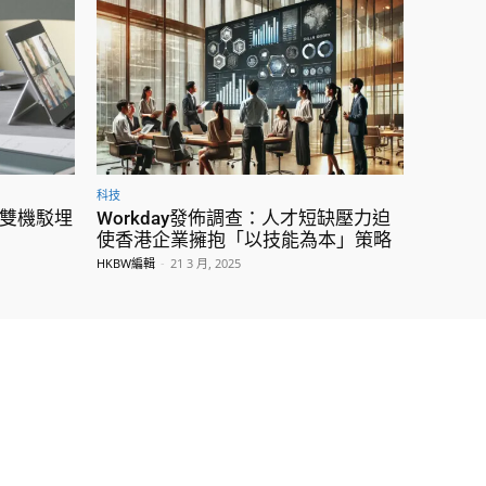
科技
75雙機駁埋
Workday發佈調查：人才短缺壓力迫
使香港企業擁抱「以技能為本」策略
HKBW編輯
-
21 3 月, 2025