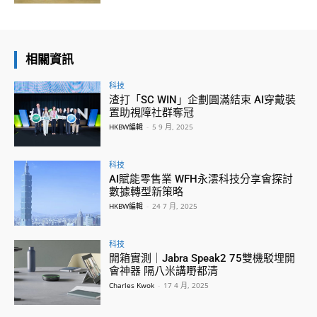
相關資訊
科技
渣打「SC WIN」企劃圓滿結束 AI穿戴裝
置助視障社群奪冠
HKBW編輯
-
5 9 月, 2025
科技
AI賦能零售業 WFH永澐科技分享會探討
數據轉型新策略
HKBW編輯
-
24 7 月, 2025
科技
開箱實測｜Jabra Speak2 75雙機駁埋開
會神器 隔八米講嘢都清
Charles Kwok
-
17 4 月, 2025