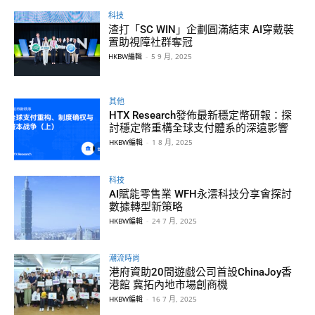
科技
渣打「SC WIN」企劃圓滿結束 AI穿戴裝
置助視障社群奪冠
HKBW編輯
-
5 9 月, 2025
其他
HTX Research發佈最新穩定幣研報：探
討穩定幣重構全球支付體系的深遠影響
HKBW編輯
-
1 8 月, 2025
科技
AI賦能零售業 WFH永澐科技分享會探討
數據轉型新策略
HKBW編輯
-
24 7 月, 2025
潮流時尚
港府資助20間遊戲公司首設ChinaJoy香
港館 冀拓內地市場創商機
HKBW編輯
-
16 7 月, 2025