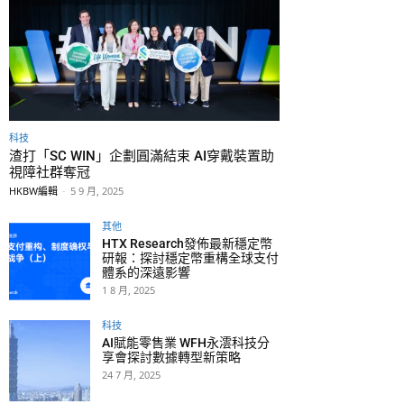
科技
渣打「SC WIN」企劃圓滿結束 AI穿戴裝置助
視障社群奪冠
HKBW編輯
-
5 9 月, 2025
其他
HTX Research發佈最新穩定幣
研報：探討穩定幣重構全球支付
體系的深遠影響
1 8 月, 2025
科技
AI賦能零售業 WFH永澐科技分
享會探討數據轉型新策略
24 7 月, 2025