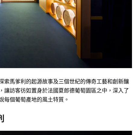
探索馬爹利的起源故事及三個世紀的傳奇工藝和創新釀
，讓訪客彷如置身於法國夏郎德葡萄園區之中，深入了
說每個葡萄產地的風土特質。
列