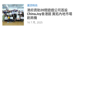
潮流時尚
港府資助20間遊戲公司首設
ChinaJoy香港館 冀拓內地市場
創商機
16 7 月, 2025