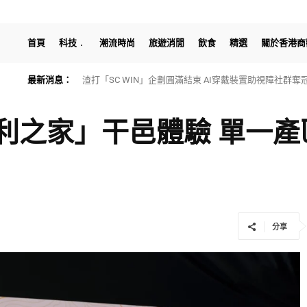
首頁
科技
潮流時尚
旅遊消閒
飲食
精選
關於香港商
最新消息：
渣打「SC WIN」企劃圓滿結束 AI穿戴裝置助視障社群奪冠
HTX Research發佈最新穩定幣研報：探討穩定幣重構
利之家」干邑體驗 單一產
分享