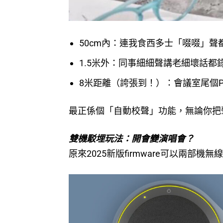
50cm內：連我食西多士「啜啜」聲
1.5米外：同事細細聲講老細壞話都
8米距離（誇張到！）：會議室尾個
最正係個「自動校聲」功能，無論你把
雙機駁埋玩法：開會變演唱會？
原來2025新版firmware可以兩部