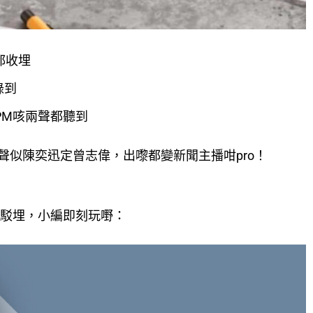
都收埋
錄到
PM咳兩聲都聽到
聲似陳奕迅定曾志偉，出嚟都變新聞主播咁pro！
機無線駁埋，小編即刻玩嘢：