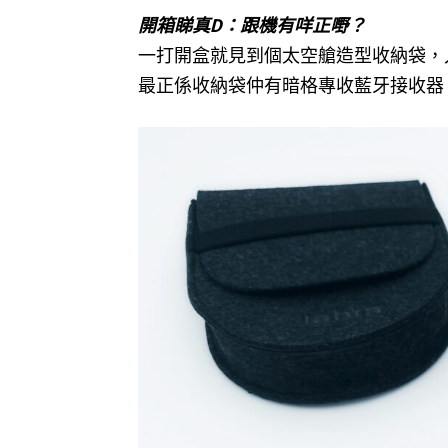
開箱睇真D：跟機有咩正嘢？
一打開盒就見到個太空艙造型收納袋，入
最正係收納袋仲有暗格專收藍牙接收器，呢啲先