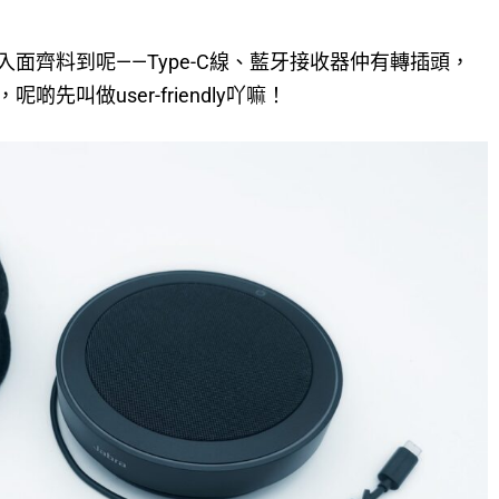
面齊料到呢——Type-C線、藍牙接收器仲有轉插頭，
叫做user-friendly吖嘛！