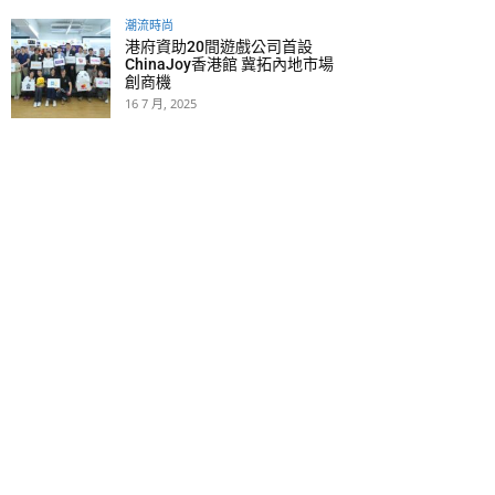
潮流時尚
港府資助20間遊戲公司首設
ChinaJoy香港館 冀拓內地市場
創商機
16 7 月, 2025