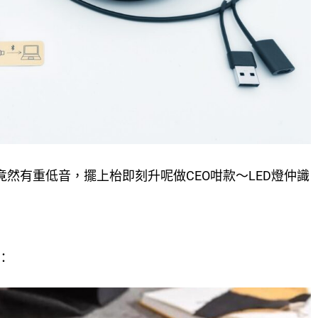
竟然有重低音，擺上枱即刻升呢做CEO咁款～LED燈仲識
：