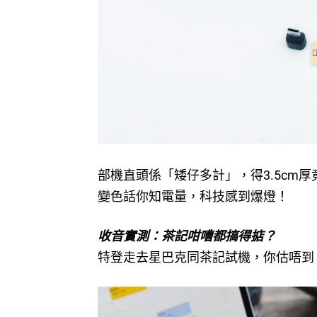
部機直頭係「矮仔多計」，得3.5cm厚
變色話你知電量，科技感到爆燈！
收音實測：茶記咁嘈都搞得掂？
特登走去星巴克同茶記試機，你估唔到