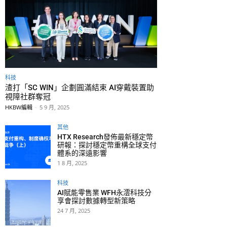
科技
渣打「SC WIN」企劃圓滿結束 AI穿戴裝置助
視障社群奪冠
HKBW編輯
-
5 9 月, 2025
其他
HTX Research發佈最新穩定幣
研報：探討穩定幣重構全球支付
體系的深遠影響
1 8 月, 2025
科技
AI賦能零售業 WFH永澐科技分
享會探討數據轉型新策略
24 7 月, 2025