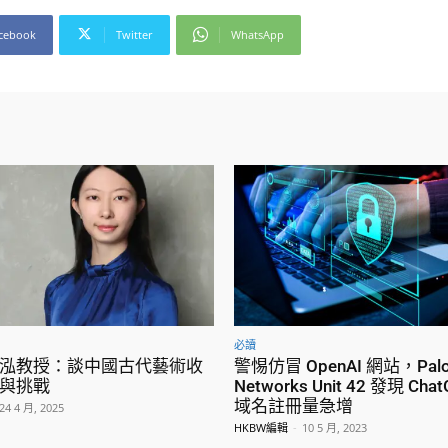
cebook
Twitter
WhatsApp
必讀
泓教授：談中國古代藝術收
警惕仿冒 OpenAI 網站，Palo 
與挑戰
Networks Unit 42 發現 Ch
域名註冊量急增
24 4 月, 2025
HKBW編輯
-
10 5 月, 2023