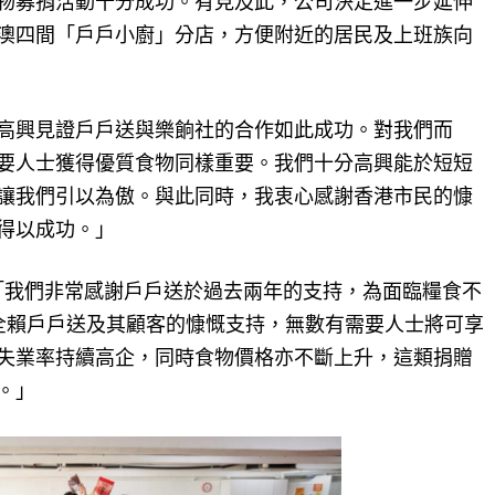
物募捐活動十分成功。有見及此，公司決定進一步延伸
澳四間「戶戶小廚」分店，方便附近的居民及上班族向
高興見證戶戶送與樂餉社的合作如此成功。對我們而
要人士獲得優質食物同樣重要。我們十分高興能於短短
讓我們引以為傲。與此同時，我衷心感謝香港市民的慷
得以成功。」
ein表示：「我們非常感謝戶戶送於過去兩年的支持，為面臨糧食不
食。全賴戶戶送及其顧客的慷慨支持，無數有需要人士將可享
失業率持續高企，同時食物價格亦不斷上升，這類捐贈
。」