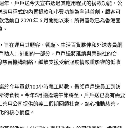
週年，戶戶送今天宣布透過其應用程式的捐款功能，公
戶送應用程式的內置捐款和小費功能為全港首創，顧客可
動自 2020 年 6 月開始以來，所得善款已為香港面
食。
，旨在運用其顧客、餐廳、生活百貨夥伴和外送專員網
戶助人」計劃的一部分，戶戶送將延續與樂餉社的合
前線慈善機構網絡，繼續支援受新冠疫情嚴重影響的低收
諾於今年貢獻100小時義工時數，帶領戶戶送員工到訪
所得食物。今年5月適逢端午節將至，戶戶送已為有需要
員工善用公司提供的義工假期回饋社會，熱心推動慈善，
化的核心價值。