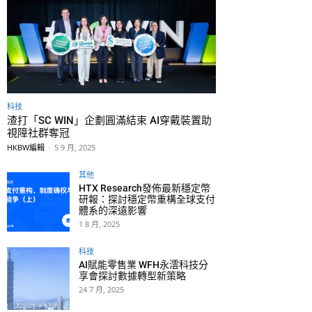
科技
渣打「SC WIN」企劃圓滿結束 AI穿戴裝置助
視障社群奪冠
HKBW編輯
-
5 9 月, 2025
其他
HTX Research發佈最新穩定幣
研報：探討穩定幣重構全球支付
體系的深遠影響
1 8 月, 2025
科技
AI賦能零售業 WFH永澐科技分
享會探討數據轉型新策略
24 7 月, 2025