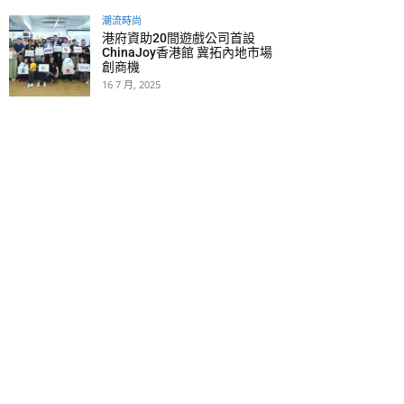
潮流時尚
港府資助20間遊戲公司首設
ChinaJoy香港館 冀拓內地市場
創商機
16 7 月, 2025