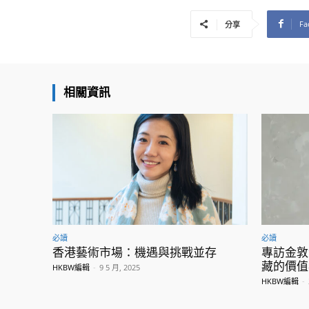
Fa
分享
相關資訊
必讀
必讀
香港藝術市場：機遇與挑戰並存
專訪金敦
藏的價值
HKBW編輯
-
9 5 月, 2025
HKBW編輯
-