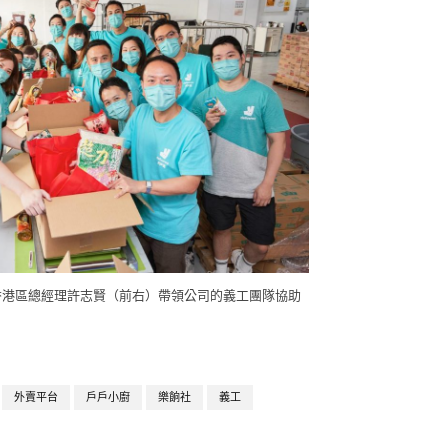
香港區總經理許志賢（前右）帶領公司的義工團隊協助
外賣平台
戶戶小廚
樂餉社
義工