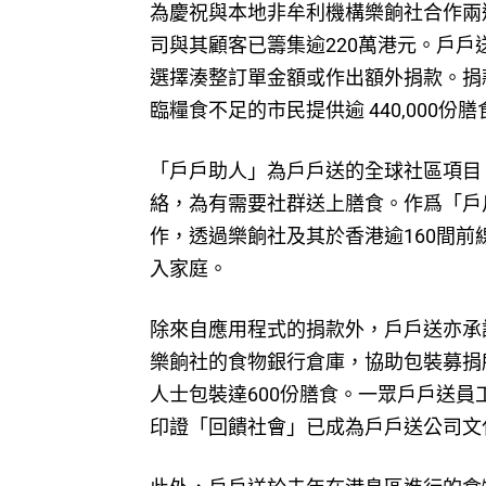
為慶祝與本地非牟利機構樂餉社合作兩
司與其顧客已籌集逾220萬港元。戶
選擇湊整訂單金額或作出額外捐款。捐款活
臨糧食不足的市民提供逾 440,000份膳
「戶戶助人」為戶戶送的全球社區項目
絡，為有需要社群送上膳食。作爲「戶
作，透過樂餉社及其於香港逾160間
入家庭。
除來自應用程式的捐款外，戶戶送亦承
樂餉社的食物銀行倉庫，協助包裝募捐
人士包裝達600份膳食。一眾戶戶送
印證「回饋社會」已成為戶戶送公司文