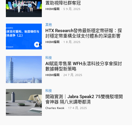
置助視障社群奪冠
HKBW編輯
-
5 9 月, 2025
其他
HTX Research發佈最新穩定幣研報：探
討穩定幣重構全球支付體系的深遠影響
HKBW編輯
-
1 8 月, 2025
科技
AI賦能零售業 WFH永澐科技分享會探討
數據轉型新策略
HKBW編輯
-
24 7 月, 2025
科技
開箱實測｜Jabra Speak2 75雙機駁埋開
會神器 隔八米講嘢都清
Charles Kwok
-
17 4 月, 2025