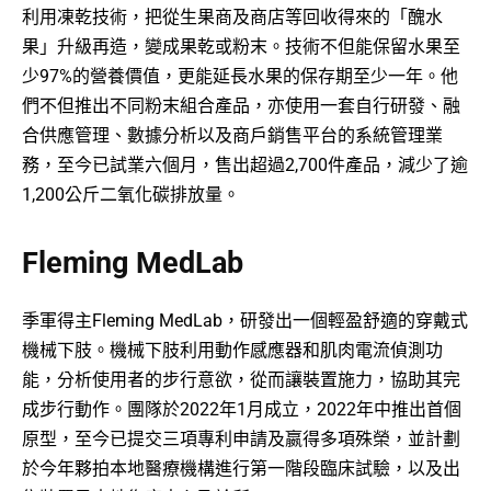
利用凍乾技術，把從生果商及商店等回收得來的「醜水
果」升級再造，變成果乾或粉末。技術不但能保留水果至
少97%的營養價值，更能延長水果的保存期至少一年。他
們不但推出不同粉末組合產品，亦使用一套自行研發、融
合供應管理、數據分析以及商戶銷售平台的系統管理業
務，至今已試業六個月，售出超過2,700件產品，減少了逾
1,200公斤二氧化碳排放量。
Fleming MedLab
季軍得主Fleming MedLab，研發出一個輕盈舒適的穿戴式
機械下肢。機械下肢利用動作感應器和肌肉電流偵測功
能，分析使用者的步行意欲，從而讓裝置施力，協助其完
成步行動作。團隊於2022年1月成立，2022年中推出首個
原型，至今已提交三項專利申請及嬴得多項殊榮，並計劃
於今年夥拍本地醫療機構進行第一階段臨床試驗，以及出