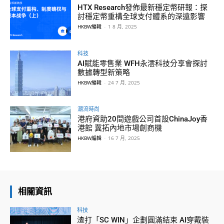
HTX Research發佈最新穩定幣研報：探
討穩定幣重構全球支付體系的深遠影響
HKBW編輯
-
1 8 月, 2025
科技
AI賦能零售業 WFH永澐科技分享會探討
數據轉型新策略
HKBW編輯
-
24 7 月, 2025
潮流時尚
港府資助20間遊戲公司首設ChinaJoy香
港館 冀拓內地市場創商機
HKBW編輯
-
16 7 月, 2025
相關資訊
科技
渣打「SC WIN」企劃圓滿結束 AI穿戴裝