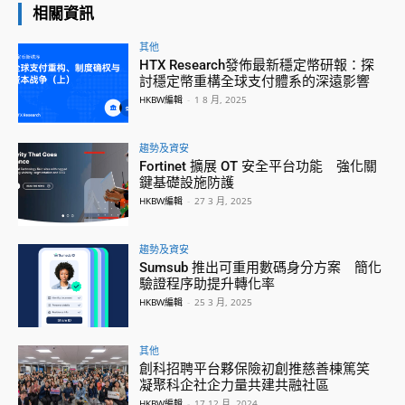
相關資訊
其他
HTX Research發佈最新穩定幣研報：探
討穩定幣重構全球支付體系的深遠影響
HKBW編輯
-
1 8 月, 2025
趨勢及資安
Fortinet 擴展 OT 安全平台功能 強化關
鍵基礎設施防護
HKBW編輯
-
27 3 月, 2025
趨勢及資安
Sumsub 推出可重用數碼身分方案 簡化
驗證程序助提升轉化率
HKBW編輯
-
25 3 月, 2025
其他
創科招聘平台夥保險初創推慈善棟篤笑
凝聚科企社企力量共建共融社區
HKBW編輯
-
17 12 月, 2024