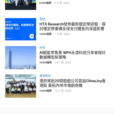
HKBW編輯
-
5 9 月, 2025
其他
HTX Research發佈最新穩定幣研報：探
討穩定幣重構全球支付體系的深遠影響
HKBW編輯
-
1 8 月, 2025
科技
AI賦能零售業 WFH永澐科技分享會探討
數據轉型新策略
HKBW編輯
-
24 7 月, 2025
潮流時尚
港府資助20間遊戲公司首設ChinaJoy香
港館 冀拓內地市場創商機
HKBW編輯
-
16 7 月, 2025