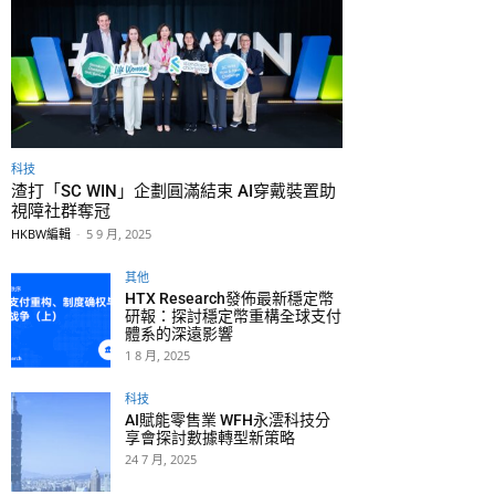
科技
渣打「SC WIN」企劃圓滿結束 AI穿戴裝置助
視障社群奪冠
HKBW編輯
-
5 9 月, 2025
其他
HTX Research發佈最新穩定幣
研報：探討穩定幣重構全球支付
體系的深遠影響
1 8 月, 2025
科技
AI賦能零售業 WFH永澐科技分
享會探討數據轉型新策略
24 7 月, 2025