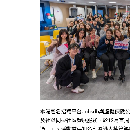
本港著名招聘平台Jobsdb與虛擬保險
及社築同夢社區發展服務，於12月首
過！」。活動邀得知名印裔港人棟篤笑藝人V