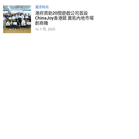
潮流時尚
港府資助20間遊戲公司首設
ChinaJoy香港館 冀拓內地市場
創商機
16 7 月, 2025