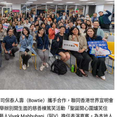
公司保泰人壽（Bowtie）攜手合作，聯同香港世界宣明會
周舉辦別開生面的慈善棟篤笑活動「聖誕開心圍爐笑住
ivek Mahbubani（阿V）擔任表演嘉賓，為本地人