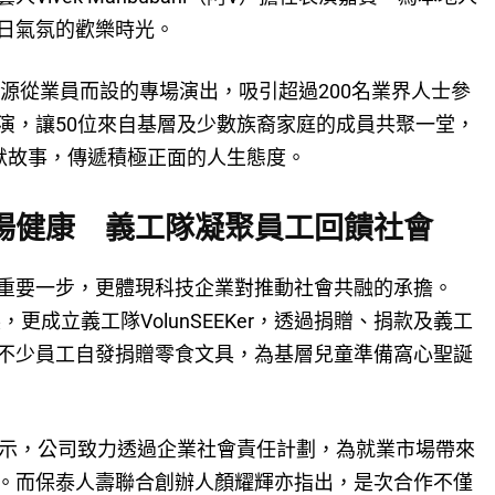
日氣氛的歡樂時光。
資源從業員而設的專場演出，吸引超過200名業界人士參
演，讓50位來自基層及少數族裔家庭的成員共聚一堂，
默故事，傳遞積極正面的人生態度。
場健康 義工隊凝聚員工回饋社會
重要一步，更體現科技企業對推動社會共融的承擔。
，更成立義工隊VolunSEEKer，透過捐贈、捐款及義工
不少員工自發捐贈零食文具，為基層兒童準備窩心聖誕
李政勳表示，公司致力透過企業社會責任計劃，為就業市場帶來
。而保泰人壽聯合創辦人顏耀輝亦指出，是次合作不僅