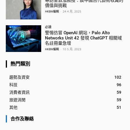
專訪金敦泓教授：談中國古代藝術收藏的
價值與挑戰
HKBW編輯
-
24 4 月, 2025
必讀
警惕仿冒 OpenAI 網站，Palo Alto
Networks Unit 42 發現 ChatGPT 相關域
名註冊量急增
HKBW編輯
-
10 5 月, 2023
熱門類別
趨勢及資安
102
科技
96
消費者資訊
59
旅遊消閒
59
其他
51
合作及聯絡