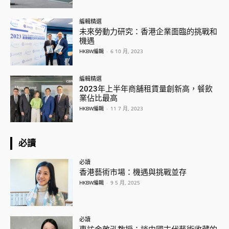
編輯精選
未來勞動力研究：香港企業面臨的挑戰和
機遇
HKBW編輯
-
6 10 月, 2023
編輯精選
2023年上半年商舖租賃量創新高，餐飲
業佔比最高
HKBW編輯
-
11 7 月, 2023
必讀
必讀
香港藝術市場：機遇與挑戰並存
HKBW編輯
-
9 5 月, 2025
必讀