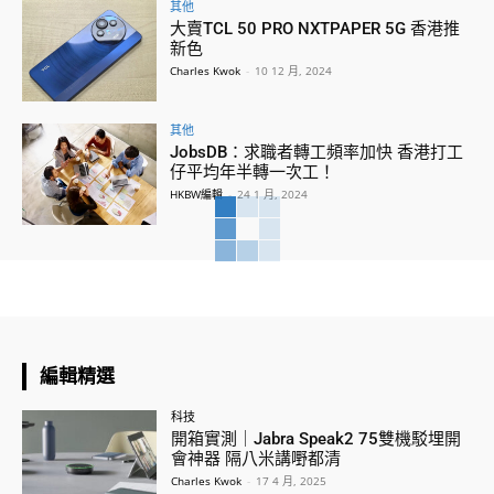
其他
大賣TCL 50 PRO NXTPAPER 5G 香港推
新色
Charles Kwok
-
10 12 月, 2024
其他
JobsDB：求職者轉工頻率加快 香港打工
仔平均年半轉一次工！
HKBW編輯
-
24 1 月, 2024
編輯精選
科技
開箱實測｜Jabra Speak2 75雙機駁埋開
會神器 隔八米講嘢都清
Charles Kwok
-
17 4 月, 2025