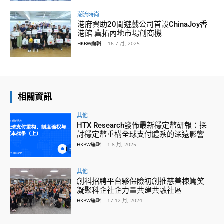
潮流時尚
港府資助20間遊戲公司首設ChinaJoy香
港館 冀拓內地市場創商機
HKBW編輯
-
16 7 月, 2025
相關資訊
其他
HTX Research發佈最新穩定幣研報：探
討穩定幣重構全球支付體系的深遠影響
HKBW編輯
-
1 8 月, 2025
其他
創科招聘平台夥保險初創推慈善棟篤笑
凝聚科企社企力量共建共融社區
HKBW編輯
-
17 12 月, 2024