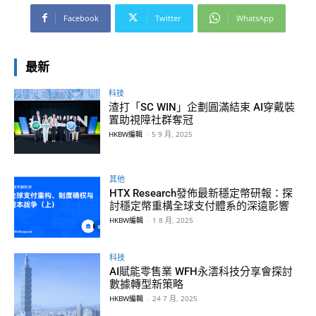
Facebook
Twitter
WhatsApp
最新
科技
渣打「SC WIN」企劃圓滿結束 AI穿戴裝
置助視障社群奪冠
HKBW編輯
-
5 9 月, 2025
其他
HTX Research發佈最新穩定幣研報：探
討穩定幣重構全球支付體系的深遠影響
HKBW編輯
-
1 8 月, 2025
科技
AI賦能零售業 WFH永澐科技分享會探討
數據轉型新策略
HKBW編輯
-
24 7 月, 2025