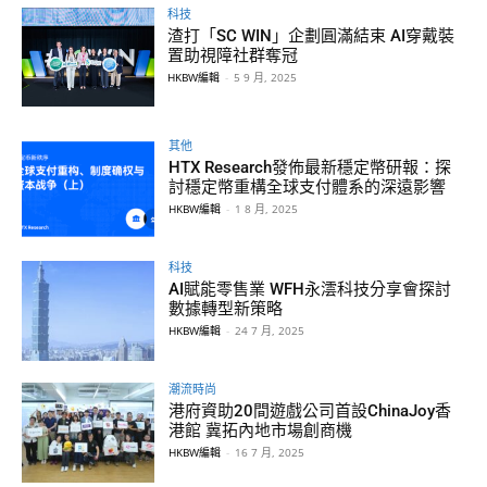
科技
渣打「SC WIN」企劃圓滿結束 AI穿戴裝
置助視障社群奪冠
HKBW編輯
-
5 9 月, 2025
其他
HTX Research發佈最新穩定幣研報：探
討穩定幣重構全球支付體系的深遠影響
HKBW編輯
-
1 8 月, 2025
科技
AI賦能零售業 WFH永澐科技分享會探討
數據轉型新策略
HKBW編輯
-
24 7 月, 2025
潮流時尚
港府資助20間遊戲公司首設ChinaJoy香
港館 冀拓內地市場創商機
HKBW編輯
-
16 7 月, 2025