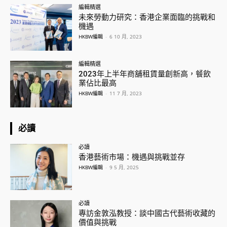
編輯精選
未來勞動力研究：香港企業面臨的挑戰和
機遇
HKBW編輯
-
6 10 月, 2023
編輯精選
2023年上半年商舖租賃量創新高，餐飲
業佔比最高
HKBW編輯
-
11 7 月, 2023
必讀
必讀
香港藝術市場：機遇與挑戰並存
HKBW編輯
-
9 5 月, 2025
必讀
專訪金敦泓教授：談中國古代藝術收藏的
價值與挑戰