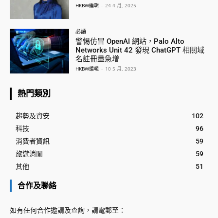
HKBW編輯
-
24 4 月, 2025
必讀
警惕仿冒 OpenAI 網站，Palo Alto
Networks Unit 42 發現 ChatGPT 相關域
名註冊量急增
HKBW編輯
-
10 5 月, 2023
熱門類別
趨勢及資安
102
科技
96
消費者資訊
59
旅遊消閒
59
其他
51
合作及聯絡
如有任何合作邀請及查詢，請電郵至：