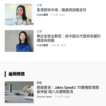
必讀
香港藝術市場：機遇與挑戰並存
HKBW編輯
-
9 5 月, 2025
必讀
專訪金敦泓教授：談中國古代藝術收藏的
價值與挑戰
HKBW編輯
-
24 4 月, 2025
編輯精選
科技
開箱實測｜Jabra Speak2 75雙機駁埋開
會神器 隔八米講嘢都清
Charles Kwok
-
17 4 月, 2025