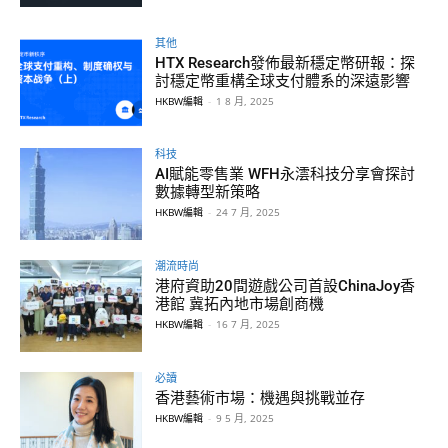
其他
HTX Research發佈最新穩定幣研報：探
討穩定幣重構全球支付體系的深遠影響
HKBW編輯
-
1 8 月, 2025
科技
AI賦能零售業 WFH永澐科技分享會探討
數據轉型新策略
HKBW編輯
-
24 7 月, 2025
潮流時尚
港府資助20間遊戲公司首設ChinaJoy香
港館 冀拓內地市場創商機
HKBW編輯
-
16 7 月, 2025
必讀
香港藝術市場：機遇與挑戰並存
HKBW編輯
-
9 5 月, 2025