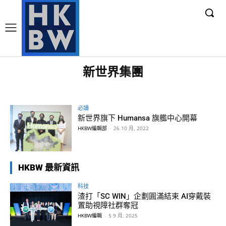
新世界集團
必讀
新世界旗下 Humansa 旗艦中心開幕
HKBW編輯部
-
26 10 月, 2022
HKBW 最新資訊
科技
渣打「SC WIN」企劃圓滿結束 AI穿戴裝
置助視障社群奪冠
HKBW編輯
-
5 9 月, 2025