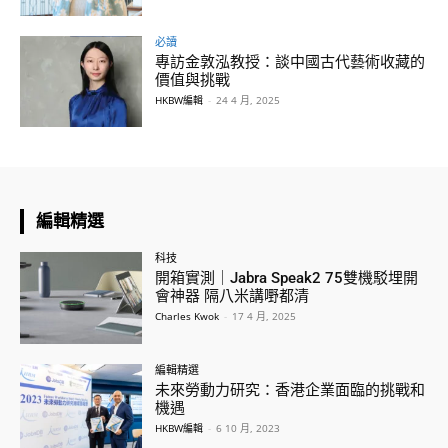
必讀
專訪金敦泓教授：談中國古代藝術收藏的
價值與挑戰
HKBW編輯
-
24 4 月, 2025
編輯精選
科技
開箱實測｜Jabra Speak2 75雙機駁埋開
會神器 隔八米講嘢都清
Charles Kwok
-
17 4 月, 2025
編輯精選
未來勞動力研究：香港企業面臨的挑戰和
機遇
HKBW編輯
-
6 10 月, 2023