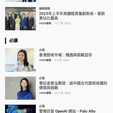
編輯精選
2023年上半年商舖租賃量創新高，餐飲
業佔比最高
HKBW編輯
-
11 7 月, 2023
必讀
必讀
香港藝術市場：機遇與挑戰並存
HKBW編輯
-
9 5 月, 2025
必讀
專訪金敦泓教授：談中國古代藝術收藏的
價值與挑戰
HKBW編輯
-
24 4 月, 2025
必讀
警惕仿冒 OpenAI 網站，Palo Alto