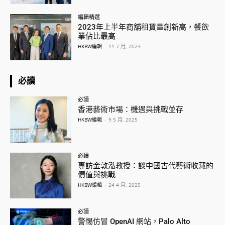
編輯精選
2023年上半年商舖租賃量創新高，餐飲
業佔比最高
HKBW編輯
-
11 7 月, 2023
必讀
必讀
香港藝術市場：機遇與挑戰並存
HKBW編輯
-
9 5 月, 2025
必讀
專訪金敦泓教授：談中國古代藝術收藏的
價值與挑戰
HKBW編輯
-
24 4 月, 2025
必讀
警惕仿冒 OpenAI 網站，Palo Alto