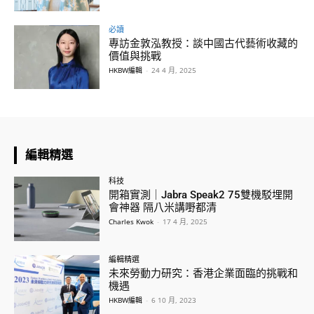
必讀
專訪金敦泓教授：談中國古代藝術收藏的
價值與挑戰
HKBW編輯
-
24 4 月, 2025
編輯精選
科技
開箱實測｜Jabra Speak2 75雙機駁埋開
會神器 隔八米講嘢都清
Charles Kwok
-
17 4 月, 2025
編輯精選
未來勞動力研究：香港企業面臨的挑戰和
機遇
HKBW編輯
-
6 10 月, 2023