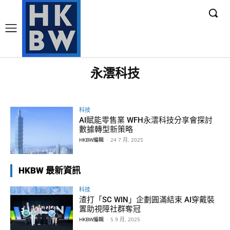
永澐科技
科技
AI賦能零售業 WFH永澐科技分享會探討
數據轉型新策略
HKBW編輯
-
24 7 月, 2025
HKBW 最新資訊
科技
渣打「SC WIN」企劃圓滿結束 AI穿戴裝
置助視障社群奪冠
HKBW編輯
-
5 9 月, 2025