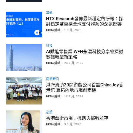
其他
HTX Research發佈最新穩定幣研報：探
討穩定幣重構全球支付體系的深遠影響
HKBW編輯
-
1 8 月, 2025
科技
AI賦能零售業 WFH永澐科技分享會探討
數據轉型新策略
HKBW編輯
-
24 7 月, 2025
潮流時尚
港府資助20間遊戲公司首設ChinaJoy香
港館 冀拓內地市場創商機
HKBW編輯
-
16 7 月, 2025
必讀
香港藝術市場：機遇與挑戰並存
HKBW編輯
-
9 5 月, 2025