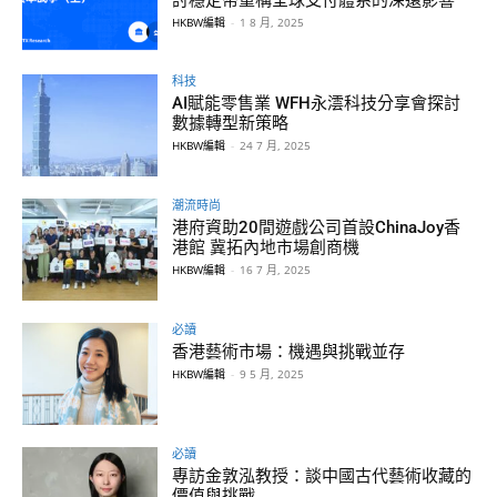
HKBW編輯
-
1 8 月, 2025
科技
AI賦能零售業 WFH永澐科技分享會探討
數據轉型新策略
HKBW編輯
-
24 7 月, 2025
潮流時尚
港府資助20間遊戲公司首設ChinaJoy香
港館 冀拓內地市場創商機
HKBW編輯
-
16 7 月, 2025
必讀
香港藝術市場：機遇與挑戰並存
HKBW編輯
-
9 5 月, 2025
必讀
專訪金敦泓教授：談中國古代藝術收藏的
價值與挑戰