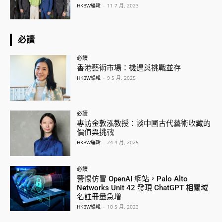
HKBW編輯
-
11 7 月, 2023
必讀
必讀
香港藝術市場：機遇與挑戰並存
HKBW編輯
-
9 5 月, 2025
必讀
專訪金敦泓教授：談中國古代藝術收藏的
價值與挑戰
HKBW編輯
-
24 4 月, 2025
必讀
警惕仿冒 OpenAI 網站，Palo Alto
Networks Unit 42 發現 ChatGPT 相關域
名註冊量急增
HKBW編輯
-
10 5 月, 2023