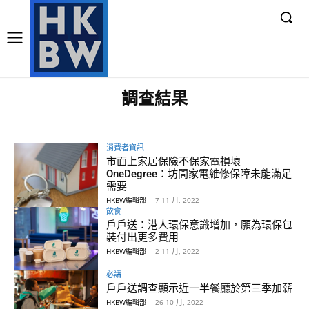
調查結果
消費者資訊
市面上家居保險不保家電損壞
OneDegree：坊間家電維修保障未能滿足
需要
HKBW編輯部
-
7 11 月, 2022
飲食
戶戶送：港人環保意識增加，願為環保包
裝付出更多費用
HKBW編輯部
-
2 11 月, 2022
必讀
戶戶送調查顯示近一半餐廳於第三季加薪
HKBW編輯部
-
26 10 月, 2022