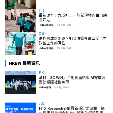
其他
最新調查：九成打工一族希望獲得每日膳
食津貼
HKBW編輯部
-
24 9 月, 2021
飲食
送外賣成新出路？95%送餐專員享受自主
送餐工作的彈性
HKBW編輯部
-
15 9 月, 2021
HKBW 最新資訊
科技
渣打「SC WIN」企劃圓滿結束 AI穿戴裝
置助視障社群奪冠
HKBW編輯
-
5 9 月, 2025
其他
HTX Research發佈最新穩定幣研報：探
討穩定幣重構全球支付體系的深遠影響