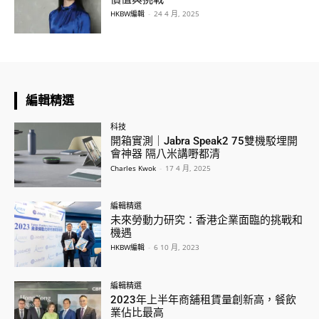
HKBW編輯
-
24 4 月, 2025
編輯精選
科技
開箱實測｜Jabra Speak2 75雙機駁埋開
會神器 隔八米講嘢都清
Charles Kwok
-
17 4 月, 2025
編輯精選
未來勞動力研究：香港企業面臨的挑戰和
機遇
HKBW編輯
-
6 10 月, 2023
編輯精選
2023年上半年商舖租賃量創新高，餐飲
業佔比最高