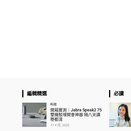
編輯精選
必讀
科技
開箱實測｜Jabra Speak2 75
雙機駁埋開會神器 隔八米講
嘢都清
17 4 月, 2025