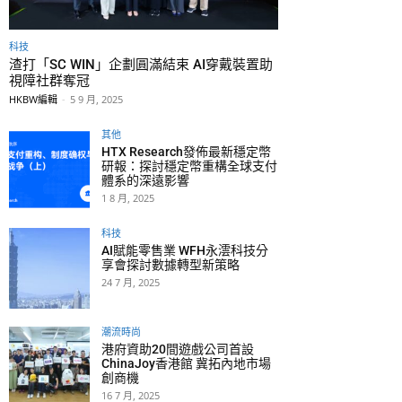
科技
渣打「SC WIN」企劃圓滿結束 AI穿戴裝置助
視障社群奪冠
HKBW編輯
-
5 9 月, 2025
其他
HTX Research發佈最新穩定幣
研報：探討穩定幣重構全球支付
體系的深遠影響
1 8 月, 2025
科技
AI賦能零售業 WFH永澐科技分
享會探討數據轉型新策略
24 7 月, 2025
潮流時尚
港府資助20間遊戲公司首設
ChinaJoy香港館 冀拓內地市場
創商機
16 7 月, 2025