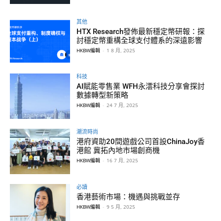
其他
HTX Research發佈最新穩定幣研報：探
討穩定幣重構全球支付體系的深遠影響
HKBW編輯
-
1 8 月, 2025
科技
AI賦能零售業 WFH永澐科技分享會探討
數據轉型新策略
HKBW編輯
-
24 7 月, 2025
潮流時尚
港府資助20間遊戲公司首設ChinaJoy香
港館 冀拓內地市場創商機
HKBW編輯
-
16 7 月, 2025
必讀
香港藝術市場：機遇與挑戰並存
HKBW編輯
-
9 5 月, 2025