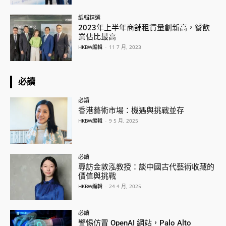
編輯精選
2023年上半年商舖租賃量創新高，餐飲
業佔比最高
HKBW編輯
-
11 7 月, 2023
必讀
必讀
香港藝術市場：機遇與挑戰並存
HKBW編輯
-
9 5 月, 2025
必讀
專訪金敦泓教授：談中國古代藝術收藏的
價值與挑戰
HKBW編輯
-
24 4 月, 2025
必讀
警惕仿冒 OpenAI 網站，Palo Alto