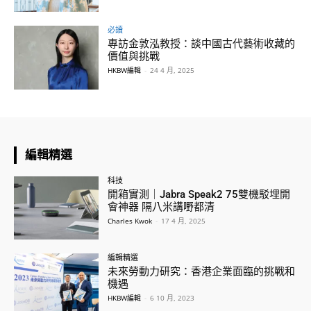
必讀
專訪金敦泓教授：談中國古代藝術收藏的
價值與挑戰
HKBW編輯
-
24 4 月, 2025
編輯精選
科技
開箱實測｜Jabra Speak2 75雙機駁埋開
會神器 隔八米講嘢都清
Charles Kwok
-
17 4 月, 2025
編輯精選
未來勞動力研究：香港企業面臨的挑戰和
機遇
HKBW編輯
-
6 10 月, 2023