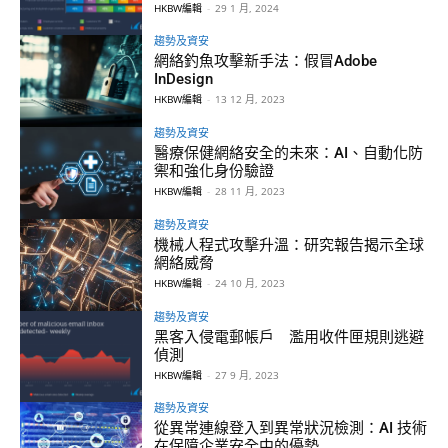
HKBW編輯
-
29 1 月, 2024
趨勢及資安
網絡釣魚攻擊新手法：假冒Adobe
InDesign
HKBW編輯
-
13 12 月, 2023
趨勢及資安
醫療保健網絡安全的未來：AI、自動化防
禦和強化身份驗證
HKBW編輯
-
28 11 月, 2023
趨勢及資安
機械人程式攻擊升溫：研究報告揭示全球
網絡威脅
HKBW編輯
-
24 10 月, 2023
趨勢及資安
黑客入侵電郵帳戶 濫用收件匣規則逃避
偵測
HKBW編輯
-
27 9 月, 2023
趨勢及資安
從異常連線登入到異常狀況檢測：AI 技術
在保障企業安全中的優勢