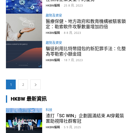
HKBW編輯
-
25 8 月, 2023
趨勢及資安
醫療保健、地方政府和教育機構被駭客鎖
定：勒索軟件攻擊數量增加四倍
HKBW編輯
-
8 8 月, 2023
趨勢及資安
騙徒利用比特幣錢包的新犯罪手法：化整
為零勒索小額金錢
HKBW編輯
-
18 7 月, 2023
1
2
HKBW 最新資訊
科技
渣打「SC WIN」企劃圓滿結束 AI穿戴裝
置助視障社群奪冠
HKBW編輯
-
5 9 月, 2025