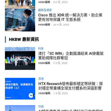
HKBW編輯
-
8 6 月, 2023
趨勢及資安
Cisco 推出 XDR 統一解決方案，助企業
更有效地保護 IT 生態系統
HKBW編輯
-
26 4 月, 2023
HKBW 最新資訊
科技
渣打「SC WIN」企劃圓滿結束 AI穿戴裝
置助視障社群奪冠
HKBW編輯
-
5 9 月, 2025
其他
HTX Research發佈最新穩定幣研報：探
討穩定幣重構全球支付體系的深遠影響
HKBW編輯
-
1 8 月, 2025
科技