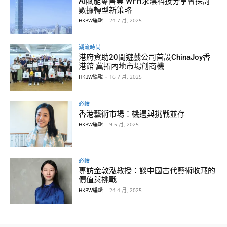
AI賦能零售業 WFH永澐科技分享會探討
數據轉型新策略
HKBW編輯
-
24 7 月, 2025
潮流時尚
港府資助20間遊戲公司首設ChinaJoy香
港館 冀拓內地市場創商機
HKBW編輯
-
16 7 月, 2025
必讀
香港藝術市場：機遇與挑戰並存
HKBW編輯
-
9 5 月, 2025
必讀
專訪金敦泓教授：談中國古代藝術收藏的
價值與挑戰
HKBW編輯
-
24 4 月, 2025