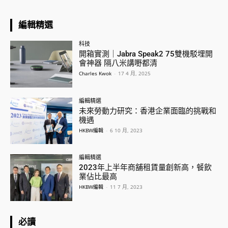
編輯精選
科技
開箱實測｜Jabra Speak2 75雙機駁埋開
會神器 隔八米講嘢都清
Charles Kwok
-
17 4 月, 2025
編輯精選
未來勞動力研究：香港企業面臨的挑戰和
機遇
HKBW編輯
-
6 10 月, 2023
編輯精選
2023年上半年商舖租賃量創新高，餐飲
業佔比最高
HKBW編輯
-
11 7 月, 2023
必讀