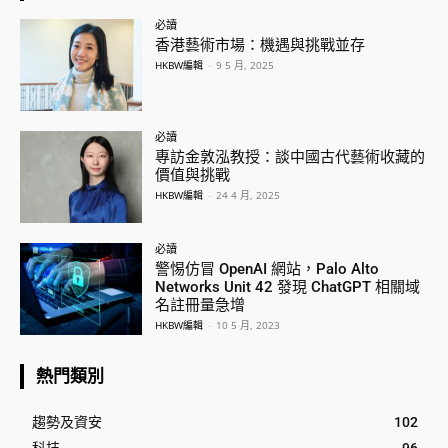
必讀
香港藝術市場：機遇與挑戰並存
HKBW編輯
-
9 5 月, 2025
必讀
專訪金敦泓教授：談中國古代藝術收藏的
價值與挑戰
HKBW編輯
-
24 4 月, 2025
必讀
警惕仿冒 OpenAI 網站，Palo Alto
Networks Unit 42 發現 ChatGPT 相關域
名註冊量急增
HKBW編輯
-
10 5 月, 2023
熱門類別
趨勢及資安
102
科技
96