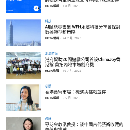
HKBW編輯
-
1 8 月, 2025
科技
AI賦能零售業 WFH永澐科技分享會探討
數據轉型新策略
HKBW編輯
-
24 7 月, 2025
潮流時尚
港府資助20間遊戲公司首設ChinaJoy香
港館 冀拓內地市場創商機
HKBW編輯
-
16 7 月, 2025
必讀
香港藝術市場：機遇與挑戰並存
HKBW編輯
-
9 5 月, 2025
必讀
專訪金敦泓教授：談中國古代藝術收藏的
價值與挑戰