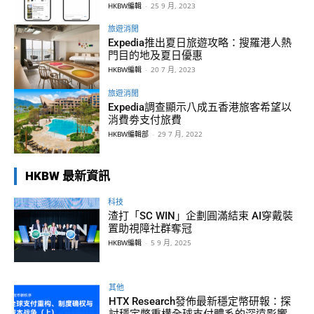
HKBW編輯
-
25 9 月, 2023
旅遊消閒
Expedia推出夏日旅遊攻略：搜羅港人熱
門目的地及夏日優惠
HKBW編輯
-
20 7 月, 2023
旅遊消閒
Expedia調查顯示八成五香港旅客希望以
消費劵支付旅費
HKBW編輯部
-
29 7 月, 2022
HKBW 最新資訊
科技
渣打「SC WIN」企劃圓滿結束 AI穿戴裝
置助視障社群奪冠
HKBW編輯
-
5 9 月, 2025
其他
HTX Research發佈最新穩定幣研報：探
討穩定幣重構全球支付體系的深遠影響