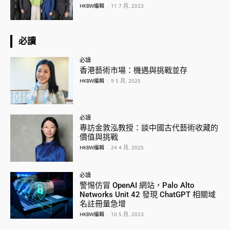
HKBW編輯
-
11 7 月, 2023
必讀
必讀
香港藝術市場：機遇與挑戰並存
HKBW編輯
-
9 5 月, 2025
必讀
專訪金敦泓教授：談中國古代藝術收藏的
價值與挑戰
HKBW編輯
-
24 4 月, 2025
必讀
警惕仿冒 OpenAI 網站，Palo Alto
Networks Unit 42 發現 ChatGPT 相關域
名註冊量急增
HKBW編輯
-
10 5 月, 2023