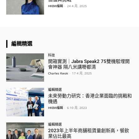
HKBW編輯
-
24 4 月, 2025
編輯精選
科技
開箱實測｜Jabra Speak2 75雙機駁埋開
會神器 隔八米講嘢都清
Charles Kwok
-
17 4 月, 2025
編輯精選
未來勞動力研究：香港企業面臨的挑戰和
機遇
HKBW編輯
-
6 10 月, 2023
編輯精選
2023年上半年商舖租賃量創新高，餐飲
業佔比最高