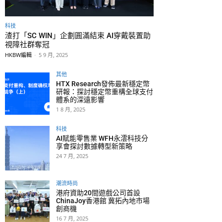
科技
渣打「SC WIN」企劃圓滿結束 AI穿戴裝置助
視障社群奪冠
HKBW編輯
-
5 9 月, 2025
其他
HTX Research發佈最新穩定幣
研報：探討穩定幣重構全球支付
體系的深遠影響
1 8 月, 2025
科技
AI賦能零售業 WFH永澐科技分
享會探討數據轉型新策略
24 7 月, 2025
潮流時尚
港府資助20間遊戲公司首設
ChinaJoy香港館 冀拓內地市場
創商機
16 7 月, 2025