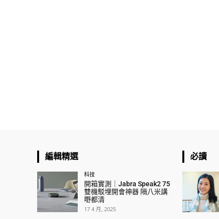
編輯精選
必讀
科技
開箱實測｜Jabra Speak2 75
雙機駁埋開會神器 隔八米講
嘢都清
17 4 月, 2025