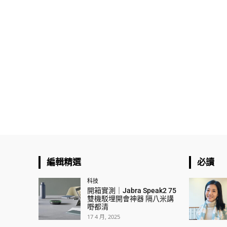
編輯精選
必讀
科技
開箱實測｜Jabra Speak2 75
雙機駁埋開會神器 隔八米講
嘢都清
17 4 月, 2025