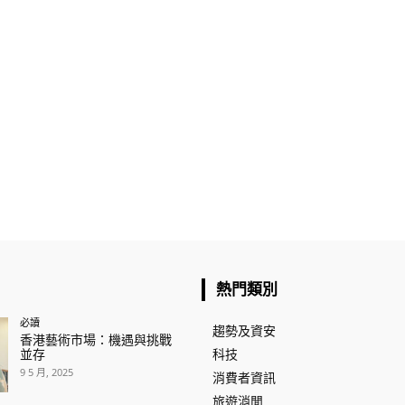
熱門類別
必讀
趨勢及資安
香港藝術市場：機遇與挑戰
並存
科技
9 5 月, 2025
消費者資訊
旅遊消閒