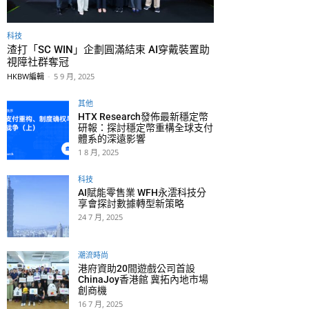
科技
渣打「SC WIN」企劃圓滿結束 AI穿戴裝置助
視障社群奪冠
HKBW編輯
-
5 9 月, 2025
其他
HTX Research發佈最新穩定幣
研報：探討穩定幣重構全球支付
體系的深遠影響
1 8 月, 2025
科技
AI賦能零售業 WFH永澐科技分
享會探討數據轉型新策略
24 7 月, 2025
潮流時尚
港府資助20間遊戲公司首設
ChinaJoy香港館 冀拓內地市場
創商機
16 7 月, 2025