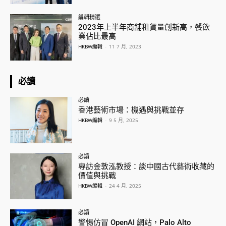
編輯精選
2023年上半年商舖租賃量創新高，餐飲
業佔比最高
HKBW編輯
-
11 7 月, 2023
必讀
必讀
香港藝術市場：機遇與挑戰並存
HKBW編輯
-
9 5 月, 2025
必讀
專訪金敦泓教授：談中國古代藝術收藏的
價值與挑戰
HKBW編輯
-
24 4 月, 2025
必讀
警惕仿冒 OpenAI 網站，Palo Alto