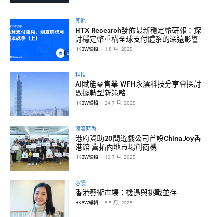
其他
HTX Research發佈最新穩定幣研報：探
討穩定幣重構全球支付體系的深遠影響
HKBW編輯
-
1 8 月, 2025
科技
AI賦能零售業 WFH永澐科技分享會探討
數據轉型新策略
HKBW編輯
-
24 7 月, 2025
潮流時尚
港府資助20間遊戲公司首設ChinaJoy香
港館 冀拓內地市場創商機
HKBW編輯
-
16 7 月, 2025
必讀
香港藝術市場：機遇與挑戰並存
HKBW編輯
-
9 5 月, 2025