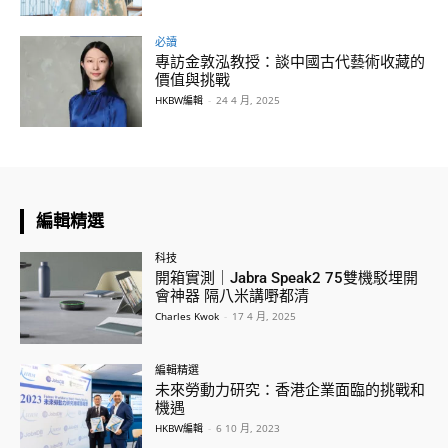
必讀
專訪金敦泓教授：談中國古代藝術收藏的
價值與挑戰
HKBW編輯
-
24 4 月, 2025
編輯精選
科技
開箱實測｜Jabra Speak2 75雙機駁埋開
會神器 隔八米講嘢都清
Charles Kwok
-
17 4 月, 2025
編輯精選
未來勞動力研究：香港企業面臨的挑戰和
機遇
HKBW編輯
-
6 10 月, 2023