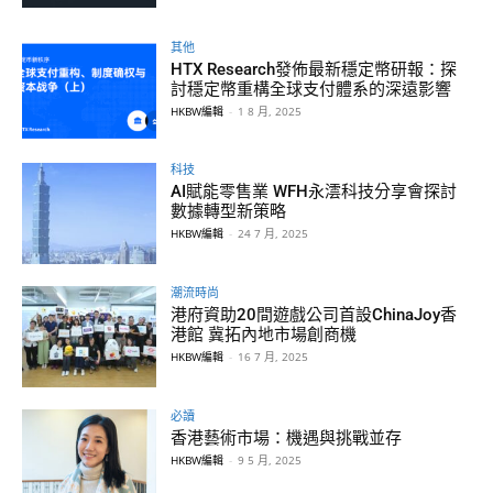
其他
HTX Research發佈最新穩定幣研報：探
討穩定幣重構全球支付體系的深遠影響
HKBW編輯
-
1 8 月, 2025
科技
AI賦能零售業 WFH永澐科技分享會探討
數據轉型新策略
HKBW編輯
-
24 7 月, 2025
潮流時尚
港府資助20間遊戲公司首設ChinaJoy香
港館 冀拓內地市場創商機
HKBW編輯
-
16 7 月, 2025
必讀
香港藝術市場：機遇與挑戰並存
HKBW編輯
-
9 5 月, 2025