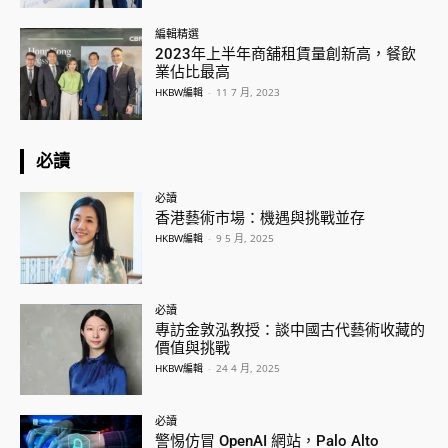
編輯精選
2023年上半年商舖租賃量創新高，餐飲
業佔比最高
HKBW編輯
-
11 7 月, 2023
必讀
必讀
香港藝術市場：機遇與挑戰並存
HKBW編輯
-
9 5 月, 2025
必讀
專訪金敦泓教授：談中國古代藝術收藏的
價值與挑戰
HKBW編輯
-
24 4 月, 2025
必讀
警惕仿冒 OpenAI 網站，Palo Alto