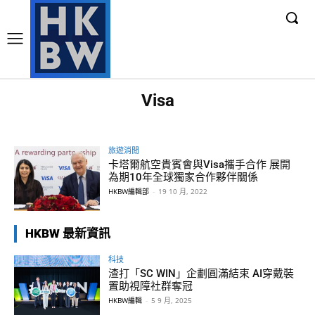
Visa
旅遊消閒
卡塔爾航空貴賓會與Visa攜手合作 展開
為期10年全球獨家合作夥伴關係
HKBW編輯部
-
19 10 月, 2022
HKBW 最新資訊
科技
渣打「SC WIN」企劃圓滿結束 AI穿戴裝
置助視障社群奪冠
HKBW編輯
-
5 9 月, 2025