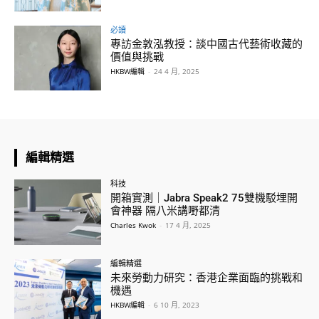
必讀
專訪金敦泓教授：談中國古代藝術收藏的
價值與挑戰
HKBW編輯
-
24 4 月, 2025
編輯精選
科技
開箱實測｜Jabra Speak2 75雙機駁埋開
會神器 隔八米講嘢都清
Charles Kwok
-
17 4 月, 2025
編輯精選
未來勞動力研究：香港企業面臨的挑戰和
機遇
HKBW編輯
-
6 10 月, 2023