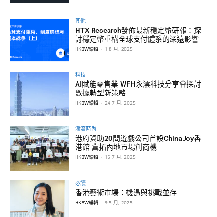
其他
HTX Research發佈最新穩定幣研報：探
討穩定幣重構全球支付體系的深遠影響
HKBW編輯
-
1 8 月, 2025
科技
AI賦能零售業 WFH永澐科技分享會探討
數據轉型新策略
HKBW編輯
-
24 7 月, 2025
潮流時尚
港府資助20間遊戲公司首設ChinaJoy香
港館 冀拓內地市場創商機
HKBW編輯
-
16 7 月, 2025
必讀
香港藝術市場：機遇與挑戰並存
HKBW編輯
-
9 5 月, 2025