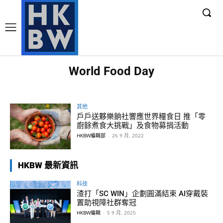
World Food Day
其他
戶戶送夥樂餉社響應世界糧食日 推「零
廚餘煮食大挑戰」及食物募捐活動
HKBW編輯部
-
26 9 月, 2022
HKBW 最新資訊
科技
渣打「SC WIN」企劃圓滿結束 AI穿戴裝
置助視障社群奪冠
HKBW編輯
-
5 9 月, 2025