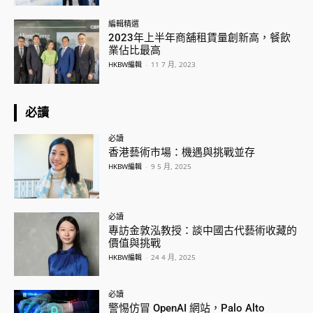
編輯精選
2023年上半年商舖租賃量創新高，餐飲
業佔比最高
HKBW編輯
-
11 7 月, 2023
必讀
必讀
香港藝術市場：機遇與挑戰並存
HKBW編輯
-
9 5 月, 2025
必讀
專訪金敦泓教授：談中國古代藝術收藏的
價值與挑戰
HKBW編輯
-
24 4 月, 2025
必讀
警惕仿冒 OpenAI 網站，Palo Alto