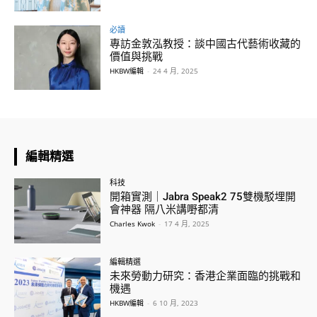
必讀
專訪金敦泓教授：談中國古代藝術收藏的
價值與挑戰
HKBW編輯
-
24 4 月, 2025
編輯精選
科技
開箱實測｜Jabra Speak2 75雙機駁埋開
會神器 隔八米講嘢都清
Charles Kwok
-
17 4 月, 2025
編輯精選
未來勞動力研究：香港企業面臨的挑戰和
機遇
HKBW編輯
-
6 10 月, 2023