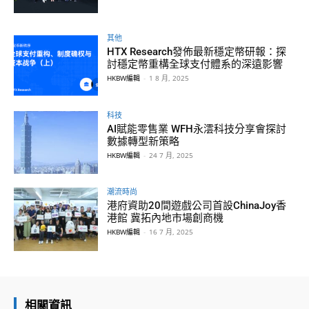
其他
HTX Research發佈最新穩定幣研報：探
討穩定幣重構全球支付體系的深遠影響
HKBW編輯
-
1 8 月, 2025
科技
AI賦能零售業 WFH永澐科技分享會探討
數據轉型新策略
HKBW編輯
-
24 7 月, 2025
潮流時尚
港府資助20間遊戲公司首設ChinaJoy香
港館 冀拓內地市場創商機
HKBW編輯
-
16 7 月, 2025
相關資訊