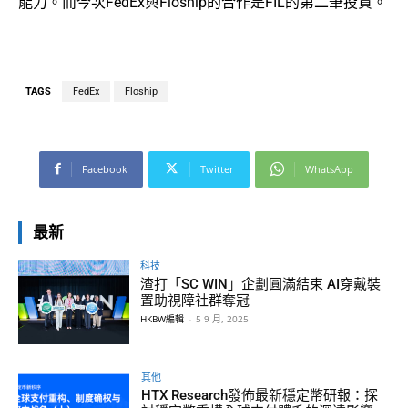
能力。而今次FedEx與Floship的合作是FIL的第二筆投資。
TAGS
FedEx
Floship
Facebook
Twitter
WhatsApp
最新
科技
渣打「SC WIN」企劃圓滿結束 AI穿戴裝
置助視障社群奪冠
HKBW編輯
-
5 9 月, 2025
其他
HTX Research發佈最新穩定幣研報：探