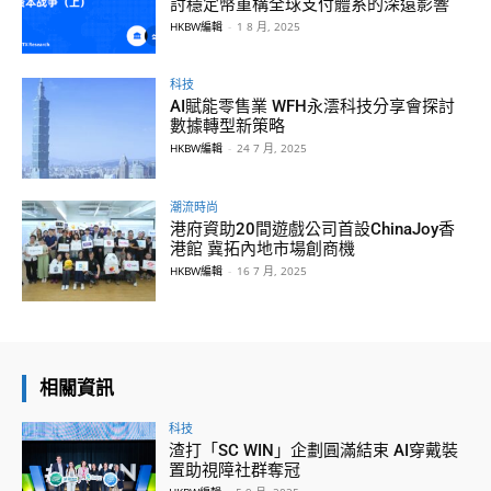
討穩定幣重構全球支付體系的深遠影響
HKBW編輯
-
1 8 月, 2025
科技
AI賦能零售業 WFH永澐科技分享會探討
數據轉型新策略
HKBW編輯
-
24 7 月, 2025
潮流時尚
港府資助20間遊戲公司首設ChinaJoy香
港館 冀拓內地市場創商機
HKBW編輯
-
16 7 月, 2025
相關資訊
科技
渣打「SC WIN」企劃圓滿結束 AI穿戴裝
置助視障社群奪冠