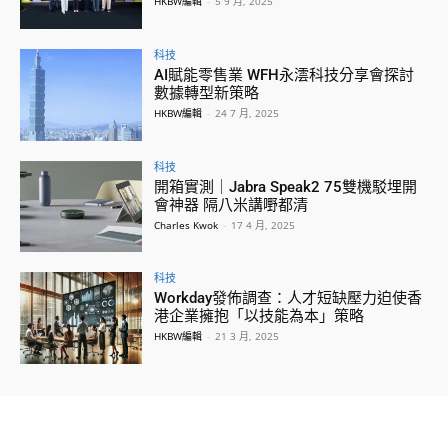
HKBW編輯
-
5 9 月, 2025
科技
AI賦能零售業 WFH永澐科技分享會探討
數據轉型新策略
HKBW編輯
-
24 7 月, 2025
科技
開箱實測｜Jabra Speak2 75雙機駁埋開
會神器 隔八米講嘢都清
Charles Kwok
-
17 4 月, 2025
科技
Workday發佈調查：人才短缺壓力迫使香
港企業擁抱「以技能為本」策略
HKBW編輯
-
21 3 月, 2025