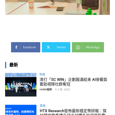
Facebook
Twitter
WhatsApp
最新
科技
渣打「SC WIN」企劃圓滿結束 AI穿戴裝
置助視障社群奪冠
HKBW編輯
-
5 9 月, 2025
其他
HTX Research發佈最新穩定幣研報：探