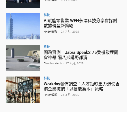
科技
AI賦能零售業 WFH永澐科技分享會探討
數據轉型新策略
HKBW編輯
-
24 7 月, 2025
科技
開箱實測｜Jabra Speak2 75雙機駁埋開
會神器 隔八米講嘢都清
Charles Kwok
-
17 4 月, 2025
科技
Workday發佈調查：人才短缺壓力迫使香
港企業擁抱「以技能為本」策略
HKBW編輯
-
21 3 月, 2025