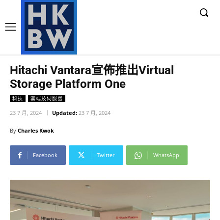
Hitachi Vantara宣佈推出Virtual
Storage Platform One
科技
雲端及伺服器
23 7 月, 2024
Updated:
23 7 月, 2024
By
Charles Kwok
Facebook
Twitter
WhatsApp