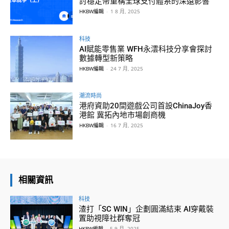
討穩定幣重構全球支付體系的深遠影響
HKBW編輯
-
1 8 月, 2025
科技
AI賦能零售業 WFH永澐科技分享會探討
數據轉型新策略
HKBW編輯
-
24 7 月, 2025
潮流時尚
港府資助20間遊戲公司首設ChinaJoy香
港館 冀拓內地市場創商機
HKBW編輯
-
16 7 月, 2025
相關資訊
科技
渣打「SC WIN」企劃圓滿結束 AI穿戴裝
置助視障社群奪冠
HKBW編輯
-
5 9 月, 2025