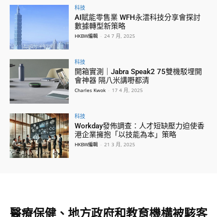
科技
AI賦能零售業 WFH永澐科技分享會探討
數據轉型新策略
HKBW編輯
-
24 7 月, 2025
科技
開箱實測｜Jabra Speak2 75雙機駁埋開
會神器 隔八米講嘢都清
Charles Kwok
-
17 4 月, 2025
科技
Workday發佈調查：人才短缺壓力迫使香
港企業擁抱「以技能為本」策略
HKBW編輯
-
21 3 月, 2025