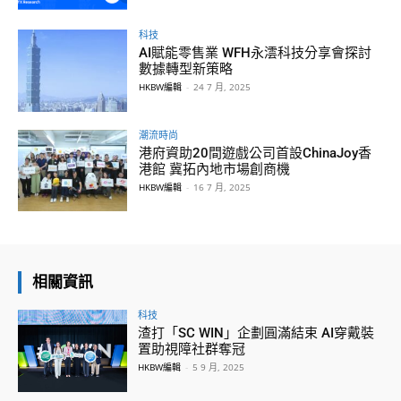
科技
AI賦能零售業 WFH永澐科技分享會探討
數據轉型新策略
HKBW編輯
-
24 7 月, 2025
潮流時尚
港府資助20間遊戲公司首設ChinaJoy香
港館 冀拓內地市場創商機
HKBW編輯
-
16 7 月, 2025
相關資訊
科技
渣打「SC WIN」企劃圓滿結束 AI穿戴裝
置助視障社群奪冠
HKBW編輯
-
5 9 月, 2025