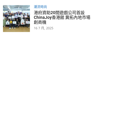
潮流時尚
港府資助20間遊戲公司首設
ChinaJoy香港館 冀拓內地市場
創商機
16 7 月, 2025