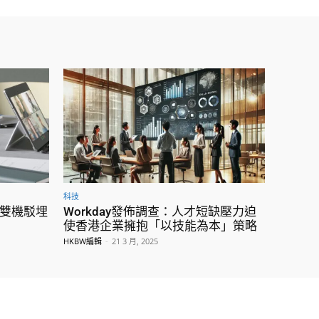
科技
75雙機駁埋
Workday發佈調查：人才短缺壓力迫
使香港企業擁抱「以技能為本」策略
HKBW編輯
-
21 3 月, 2025