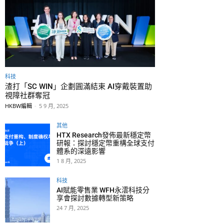
科技
渣打「SC WIN」企劃圓滿結束 AI穿戴裝置助
視障社群奪冠
HKBW編輯
-
5 9 月, 2025
其他
HTX Research發佈最新穩定幣
研報：探討穩定幣重構全球支付
體系的深遠影響
1 8 月, 2025
科技
AI賦能零售業 WFH永澐科技分
享會探討數據轉型新策略
24 7 月, 2025