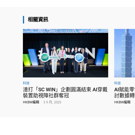
相關資訊
科技
科技
渣打「SC WIN」企劃圓滿結束 AI穿戴
AI賦能
裝置助視障社群奪冠
討數據轉
HKBW編輯
-
5 9 月, 2025
HKBW編輯
-