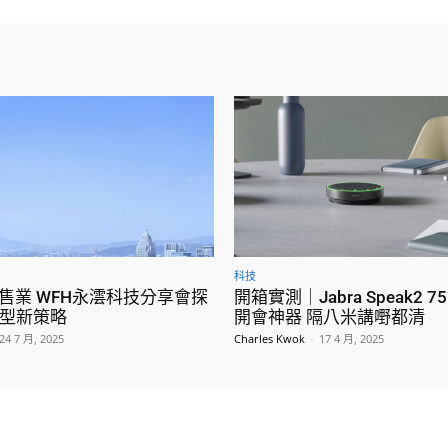
科技
零售業 WFH永澐科技分享會探
開箱實測｜Jabra Speak2 
型新策略
開會神器 隔八米講嘢都清
24 7 月, 2025
Charles Kwok
-
17 4 月, 2025