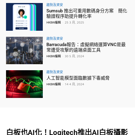
趨勢及資安
Sumsub 推出可重用數碼身分方案 簡化
驗證程序助提升轉化率
HKBW編輯
-
25 3 月, 2025
趨勢及資安
Barracuda報告：虛擬網絡運算VNC是最
常遭受攻擊的遠端桌面工具
HKBW編輯
-
30 5 月, 2024
趨勢及資安
人工智能模型面臨數據下毒威脅
HKBW編輯
-
14 4 月, 2024