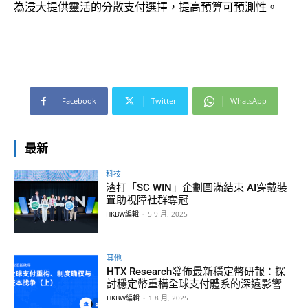
為浸大提供靈活的分散支付選擇，提高預算可預測性。
Facebook
Twitter
WhatsApp
最新
科技
渣打「SC WIN」企劃圓滿結束 AI穿戴裝
置助視障社群奪冠
HKBW編輯
-
5 9 月, 2025
其他
HTX Research發佈最新穩定幣研報：探
討穩定幣重構全球支付體系的深遠影響
HKBW編輯
-
1 8 月, 2025