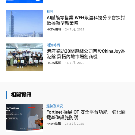
科技
AI賦能零售業 WFH永澐科技分享會探討
數據轉型新策略
HKBW編輯
-
24 7 月, 2025
潮流時尚
港府資助20間遊戲公司首設ChinaJoy香
港館 冀拓內地市場創商機
HKBW編輯
-
16 7 月, 2025
相關資訊
趨勢及資安
Fortinet 擴展 OT 安全平台功能 強化關
鍵基礎設施防護
HKBW編輯
-
27 3 月, 2025