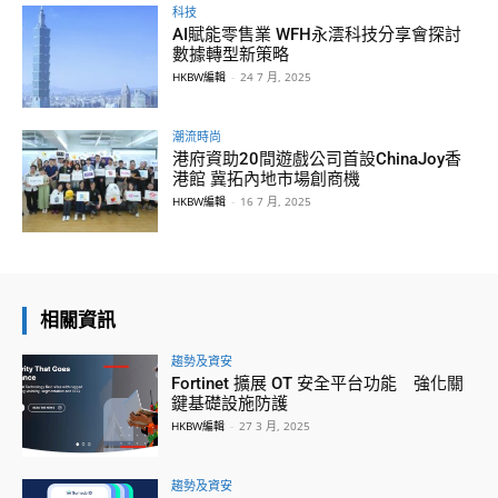
科技
AI賦能零售業 WFH永澐科技分享會探討
數據轉型新策略
HKBW編輯
-
24 7 月, 2025
潮流時尚
港府資助20間遊戲公司首設ChinaJoy香
港館 冀拓內地市場創商機
HKBW編輯
-
16 7 月, 2025
相關資訊
趨勢及資安
Fortinet 擴展 OT 安全平台功能 強化關
鍵基礎設施防護
HKBW編輯
-
27 3 月, 2025
趨勢及資安