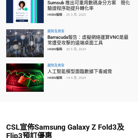
Sumsub 推出可重用數碼身分方案 簡化
驗證程序助提升轉化率
HKBW編輯
-
25 3 月, 2025
趨勢及資安
Barracuda報告：虛擬網絡運算VNC是最
常遭受攻擊的遠端桌面工具
HKBW編輯
-
30 5 月, 2024
趨勢及資安
人工智能模型面臨數據下毒威脅
HKBW編輯
-
14 4 月, 2024