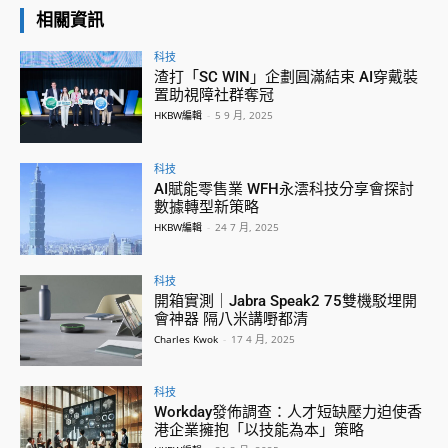
相關資訊
科技
渣打「SC WIN」企劃圓滿結束 AI穿戴裝
置助視障社群奪冠
HKBW編輯
-
5 9 月, 2025
科技
AI賦能零售業 WFH永澐科技分享會探討
數據轉型新策略
HKBW編輯
-
24 7 月, 2025
科技
開箱實測｜Jabra Speak2 75雙機駁埋開
會神器 隔八米講嘢都清
Charles Kwok
-
17 4 月, 2025
科技
Workday發佈調查：人才短缺壓力迫使香
港企業擁抱「以技能為本」策略