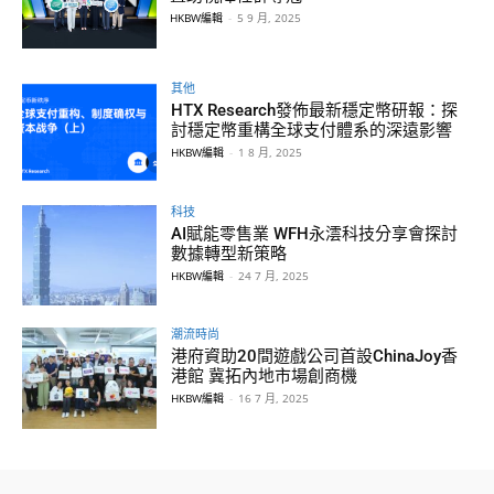
HKBW編輯
-
5 9 月, 2025
其他
HTX Research發佈最新穩定幣研報：探
討穩定幣重構全球支付體系的深遠影響
HKBW編輯
-
1 8 月, 2025
科技
AI賦能零售業 WFH永澐科技分享會探討
數據轉型新策略
HKBW編輯
-
24 7 月, 2025
潮流時尚
港府資助20間遊戲公司首設ChinaJoy香
港館 冀拓內地市場創商機
HKBW編輯
-
16 7 月, 2025