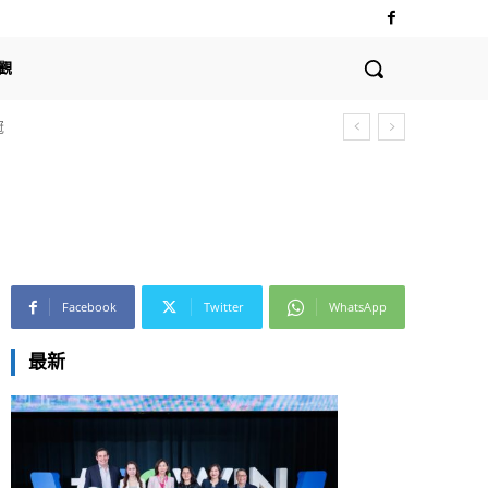
觀
冠
Facebook
Twitter
WhatsApp
最新