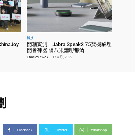
科技
naJoy
開箱實測｜Jabra Speak2 75雙機駁埋
開會神器 隔八米講嘢都清
Charles Kwok
-
17 4 月, 2025