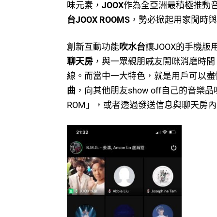
味元素，
JOOX
作為全亞洲最積極推動
台
JOOX ROOMS
，勢必掀起用家閒時與
創新互動功能
吹水台
讓JOOX的手機
聊天房
，與一眾親朋戚友開咪消磨時間
線。而當中一大特色，就是用戶可以盡
曲
，向其他朋友show off自己的音
ROM」，或者透過發送信息與聊天房