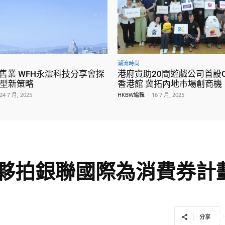
潮流時尚
零售業 WFH永澐科技分享會探
港府資助20間遊戲公司首設Chi
型新策略
香港館 冀拓內地市場創商機
24 7 月, 2025
HKBW編輯
-
16 7 月, 2025