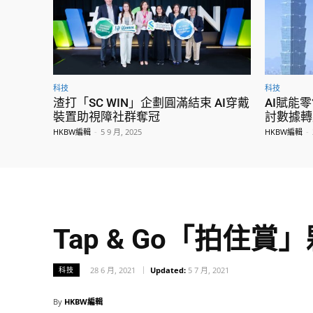
科技
科技
渣打「SC WIN」企劃圓滿結束 AI穿戴
AI賦能
裝置助視障社群奪冠
討數據轉
HKBW編輯
-
5 9 月, 2025
HKBW編輯
-