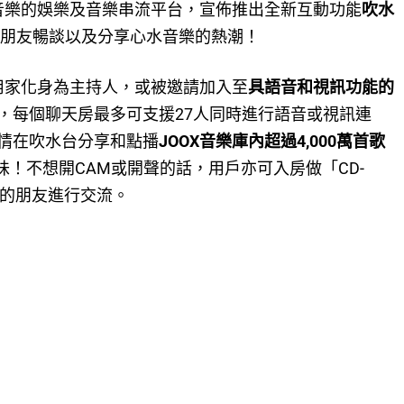
音樂的娛樂及音樂串流平台，宣佈推出全新互動功能
吹水
朋友暢談以及分享心水音樂的熱潮！
版用家化身為主持人，或被邀請加入至
具語音和視訊功能的
，每個聊天房最多可支援27人同時進行語音或視訊連
情在吹水台分享和點播
JOOX音樂庫內超過4,000萬首歌
樂品味！不想開CAM或開聲的話，用戶亦可入房做「CD-
內的朋友進行交流。