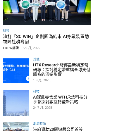
科技
渣打「SC WIN」企劃圓滿結束 AI穿戴裝置助
視障社群奪冠
HKBW編輯
-
5 9 月, 2025
其他
HTX Research發佈最新穩定幣
研報：探討穩定幣重構全球支付
體系的深遠影響
1 8 月, 2025
科技
AI賦能零售業 WFH永澐科技分
享會探討數據轉型新策略
24 7 月, 2025
潮流時尚
港府資助20間遊戲公司首設