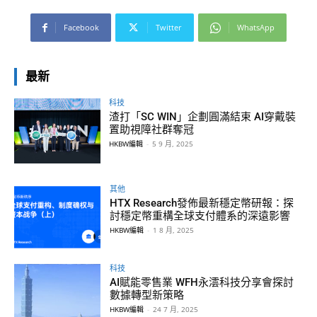
Facebook
Twitter
WhatsApp
最新
科技
渣打「SC WIN」企劃圓滿結束 AI穿戴裝
置助視障社群奪冠
HKBW編輯
-
5 9 月, 2025
其他
HTX Research發佈最新穩定幣研報：探
討穩定幣重構全球支付體系的深遠影響
HKBW編輯
-
1 8 月, 2025
科技
AI賦能零售業 WFH永澐科技分享會探討
數據轉型新策略
HKBW編輯
-
24 7 月, 2025