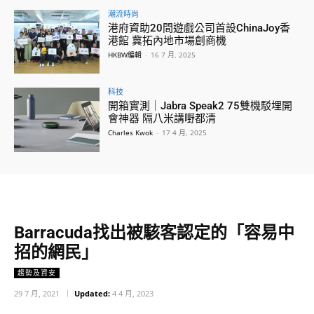
潮流時尚
港府資助20間遊戲公司首設ChinaJoy香
港館 冀拓內地市場創商機
HKBW編輯
-
16 7 月, 2025
科技
開箱實測｜Jabra Speak2 75雙機駁埋開
會神器 隔八米講嘢都清
Charles Kwok
-
17 4 月, 2025