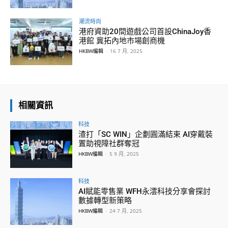
潮流時尚
港府資助20間遊戲公司首設ChinaJoy香
港館 冀拓內地市場創商機
HKBW編輯
-
16 7 月, 2025
相關資訊
科技
渣打「SC WIN」企劃圓滿結束 AI穿戴裝
置助視障社群奪冠
HKBW編輯
-
5 9 月, 2025
科技
AI賦能零售業 WFH永澐科技分享會探討
數據轉型新策略
HKBW編輯
-
24 7 月, 2025