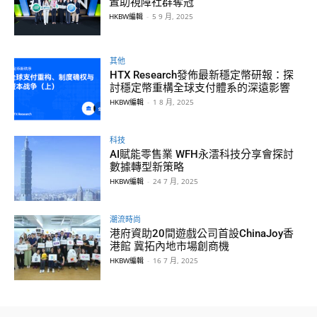
置助視障社群奪冠
HKBW編輯
-
5 9 月, 2025
其他
HTX Research發佈最新穩定幣研報：探
討穩定幣重構全球支付體系的深遠影響
HKBW編輯
-
1 8 月, 2025
科技
AI賦能零售業 WFH永澐科技分享會探討
數據轉型新策略
HKBW編輯
-
24 7 月, 2025
潮流時尚
港府資助20間遊戲公司首設ChinaJoy香
港館 冀拓內地市場創商機
HKBW編輯
-
16 7 月, 2025