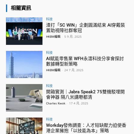
相關資訊
科技
渣打「SC WIN」企劃圓滿結束 AI穿戴裝
置助視障社群奪冠
HKBW編輯
-
5 9 月, 2025
科技
AI賦能零售業 WFH永澐科技分享會探討
數據轉型新策略
HKBW編輯
-
24 7 月, 2025
科技
開箱實測｜Jabra Speak2 75雙機駁埋開
會神器 隔八米講嘢都清
Charles Kwok
-
17 4 月, 2025
科技
Workday發佈調查：人才短缺壓力迫使香
港企業擁抱「以技能為本」策略